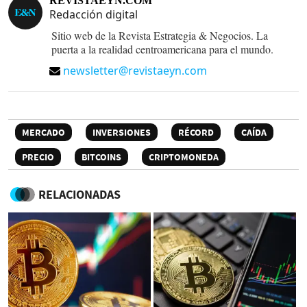
REVISTAEYN.COM
Redacción digital
Sitio web de la Revista Estrategia & Negocios. La
puerta a la realidad centroamericana para el mundo.
newsletter@revistaeyn.com
MERCADO
INVERSIONES
RÉCORD
CAÍDA
PRECIO
BITCOINS
CRIPTOMONEDA
RELACIONADAS