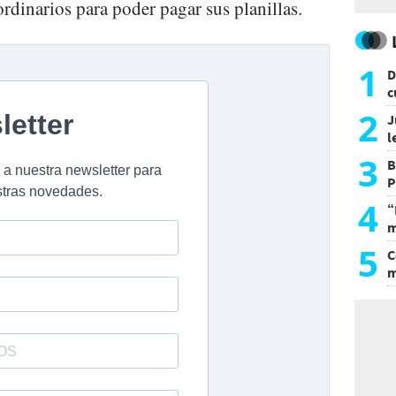
rdinarios para poder pagar sus planillas.
1
D
c
e
2
J
l
d
3
B
P
H
4
“
m
d
5
C
m
r