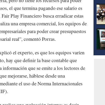
rla, pero no tiene los recursos para poder
asos, el que termina pagando ese salario es
 Fair Play Financiero busca erradicar estas
realiza una empresa comercial, los equipos de
empresariales para poder crear presupuestos
sarial real”, comentó Porras.
xplicó el experto, es que los equipos varíen
sto, hay que definir la base contable que
la información que se emite a los lectores de
 que mejorarse, háblese desde una
 mediante el uso de Norma Internacionales
IF).
 realice una evaluación interna; es decir,