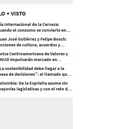
LO + VISTO
ía Internacional de la Cerveza:
uando el consumo se convierte en
xperiencia
uan José Gutiérrez y Felipe Bosch:
ecciones de cultura, acuerdos y
ecisiones sin miedo
olsa Centroamericana de Valores y
NUD impulsarán mercado en
onduras
La sostenibilidad debe llegar a la
esa de decisiones”: el llamado que
eja CentraRSE
olombia: De la Espriella asume sin
ayorías legislativas y con el reto de
ecuperar la seguridad