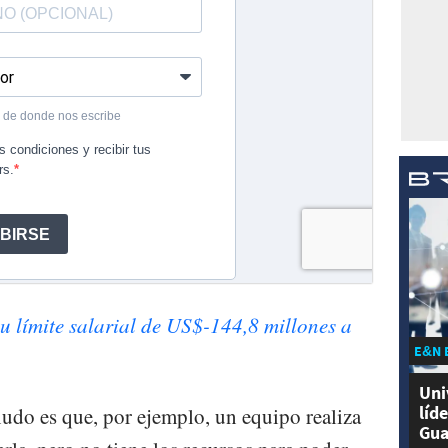
u límite salarial de US$-144,8 millones a
E&N 
Uni
líd
udo es que, por ejemplo, un equipo realiza
Gua