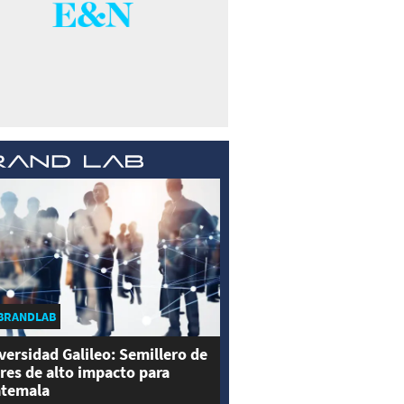
BRANDLAB
versidad Galileo: Semillero de
eres de alto impacto para
temala