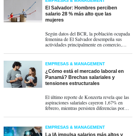
EMPRESAS & MANAGEMENT
ahora a la Reserva Federal a reconsiderar su
hoja de ruta monetaria.
El Salvador: Hombres perciben
salario 28 % más alto que las
mujeres
06-04-2026
Según datos del BCR, la población ocupada
femenina de El Salvador desempeña sus
actividades principalmente en comercio,
hoteles, manufacturas y servicios domésticos.
EMPRESAS & MANAGEMENT
¿Cómo está el mercado laboral en
Panamá? Brechas salariales y
tensiones estructurales
20-03-2026
El último reporte de Konzerta revela que las
aspiraciones salariales cayeron 1,67% en
febrero, mientras persisten diferencias por
género y seniority. El informe expone
tensiones estructurales en equidad, empleo
juvenil y dinámicas del mercado laboral
EMPRESAS & MANAGEMENT
panameño.
La IA impulsa salarios más altos y