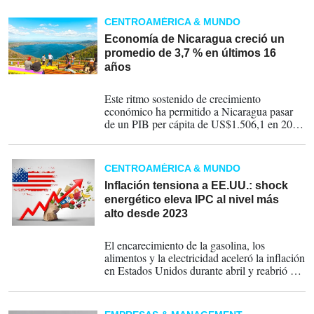
presente incluso en la economía digital.
CENTROAMÉRICA & MUNDO
Economía de Nicaragua creció un
promedio de 3,7 % en últimos 16
años
25-05-2026
Este ritmo sostenido de crecimiento
económico ha permitido a Nicaragua pasar
de un PIB per cápita de US$1.506,1 en 2010
a US$3.201,3 en 2025, destacó el banco
emisor del Estado.
CENTROAMÉRICA & MUNDO
Inflación tensiona a EE.UU.: shock
energético eleva IPC al nivel más
alto desde 2023
12-05-2026
El encarecimiento de la gasolina, los
alimentos y la electricidad aceleró la inflación
en Estados Unidos durante abril y reabrió un
problema que parecía parcialmente
contenido. La guerra con Irán y la presión
sobre el mercado energético global obligan