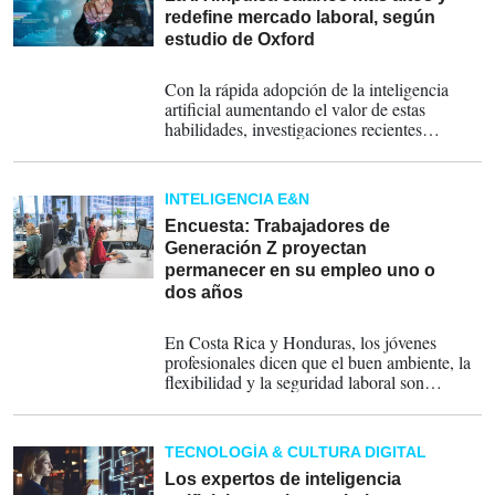
redefine mercado laboral, según
estudio de Oxford
18-03-2026
Con la rápida adopción de la inteligencia
artificial aumentando el valor de estas
habilidades, investigaciones recientes
muestran que esto ahora está afectando los
salarios, la calidad del empleo y las
decisiones de contratación.
INTELIGENCIA E&N
Encuesta: Trabajadores de
Generación Z proyectan
permanecer en su empleo uno o
dos años
23-02-2026
En Costa Rica y Honduras, los jóvenes
profesionales dicen que el buen ambiente, la
flexibilidad y la seguridad laboral son
decisivos para permanecer en un trabajo,
señala encuesta.
TECNOLOGÍA & CULTURA DIGITAL
Los expertos de inteligencia