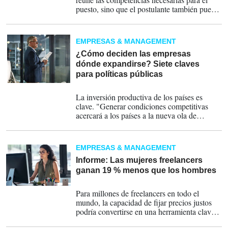
puesto, sino que el postulante también puede
determinar si la organización responde a sus
expectativas profesionales y personales.
EMPRESAS & MANAGEMENT
¿Cómo deciden las empresas
dónde expandirse? Siete claves
para políticas públicas
21-07-2026
La inversión productiva de los países es
clave. "Generar condiciones competitivas
acercará a los países a la nueva ola de
crecimiento impulsada por la IA y la
manufactura avanzada"; advierte McKinsey.
EMPRESAS & MANAGEMENT
Informe: Las mujeres freelancers
ganan 19 % menos que los hombres
15-06-2026
Para millones de freelancers en todo el
mundo, la capacidad de fijar precios justos
podría convertirse en una herramienta clave
para reducir una brecha salarial que sigue