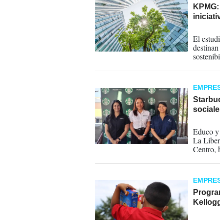
KPMG: 
iniciat
04-12-
El estud
destinan
sostenibi
EMPRE
Starbu
sociale
29-11-
Educo y 
La Liber
Centro, 
EMPRE
Progra
Kellogg
18-11-