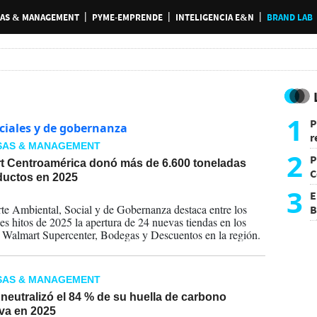
AS & MANAGEMENT
PYME-EMPRENDE
INTELIGENCIA E&N
BRAND LAB
1
P
ciales y de gobernanza
r
SAS & MANAGEMENT
d
2
P
t Centroamérica donó más de 6.600 toneladas
C
ductos en 2025
d
3
E
2026
te Ambiental, Social y de Gobernanza destaca entre los
B
les hitos de 2025 la apertura de 24 nuevas tiendas en los
F
 Walmart Supercenter, Bodegas y Descuentos en la región.
SAS & MANAGEMENT
neutralizó el 84 % de su huella de carbono
va en 2025