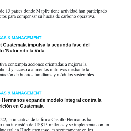
2026
 de 13 países donde Mapfre tiene actividad han participado
ctos para compensar su huella de carbono operativa.
SAS & MANAGEMENT
t Guatemala impulsa la segunda fase del
o 'Nutriendo la Vida'
2026
ativa contempla acciones orientadas a mejorar la
ilidad y acceso a alimentos nutritivos mediante la
tación de huertos familiares y módulos sostenibles
s, acompañados de procesos de capacitación técnica y
nto comunitario.
SAS & MANAGEMENT
o Hermanos expande modelo integral contra la
rición en Guatemala
2026
22, la iniciativa de la firma Castillo Hermanos ha
o una inversión de US$15 millones y se implementa con un
integral en Huehuetenango, específicamente en los