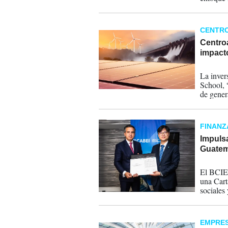
municipi
San Ped
CENTR
Centro
impact
20-04-
La inver
School, “
de gener
ambienta
FINANZ
Impuls
Guatem
17-04-
El BCIE 
una Cart
sociales
contribu
ambienta
EMPRE