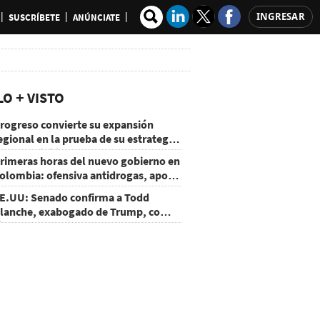
INGRESAR
SUSCRÍBETE
ANÚNCIATE
LO + VISTO
rogreso convierte su expansión
egional en la prueba de su estrategia
e sostenibilidad
rimeras horas del nuevo gobierno en
olombia: ofensiva antidrogas, apoyo
e EE.UU. y un atentado
E.UU: Senado confirma a Todd
lanche, exabogado de Trump, como
iscal General