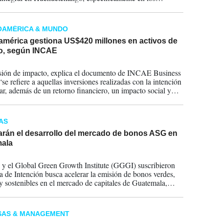
os de La Libertad, Cuilco, La Democracia, Santa Eulalia y
ro Soloma.
OAMÉRICA & MUNDO
américa gestiona US$420 millones en activos de
o, según INCAE
2026
sión de impacto, explica el documento de INCAE Business
se refiere a aquellas inversiones realizadas con la intención
ar, además de un retorno financiero, un impacto social y
l positivo, medible y verificable”.
AS
arán el desarrollo del mercado de bonos ASG en
ala
2026
y el Global Green Growth Institute (GGGI) suscribieron
a de Intención busca acelerar la emisión de bonos verdes,
 y sostenibles en el mercado de capitales de Guatemala,
yendo a movilizar recursos hacia proyectos con alto impacto
l y social.
SAS & MANAGEMENT