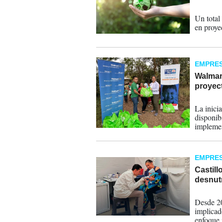
23-06-
Un total
en proye
EMPRE
Walmar
proyect
29-05-
La inici
disponib
implemen
agrícola
seguimie
EMPRE
Castill
desnut
21-05-
Desde 20
implicad
enfoque 