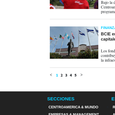
Bajo la 
Centroam
programa
FINANZ
BCIE e
capital
01-11-
Los fond
contribu
la infrae
1
2
3
4
5
<
>
SECCIONES
E
CENTROAMERICA & MUNDO
R
EMPRESAS & MANAGEMENT