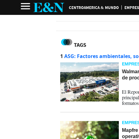
CENTROAMERICA & MUNDO
EMPRES
TAGS
1
ASG: Factores ambientales, so
EMPRE
Walmar
de pro
10-07-
El Repor
principa
formatos
EMPRE
Mapfre 
operati