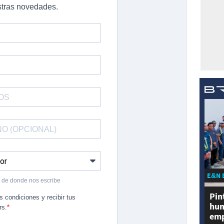
E&N 
Pin
hum
emp