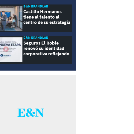
E&N BRANDLAB
Castillo Hermanos
tiene al talento al
centro de su estrategia
E&N BRANDLAB
Seguros El Roble
renovó su identidad
corporativa reflejando
innovación, cercanía y
modernidad