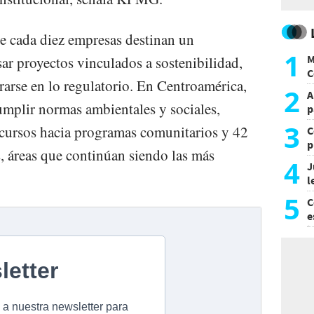
e cada diez empresas destinan un
1
M
ar proyectos vinculados a sostenibilidad,
C
rarse en lo regulatorio. En Centroamérica,
y
2
A
umplir normas ambientales y sociales,
p
3
ecursos hacia programas comunitarios y 42
C
p
s, áreas que continúan siendo las más
c
4
J
l
d
5
C
e
i