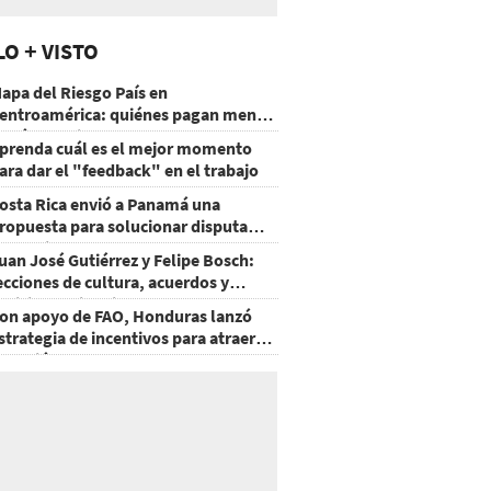
LO + VISTO
apa del Riesgo País en
entroamérica: quiénes pagan menos
 cuáles mejoraron
prenda cuál es el mejor momento
ara dar el "feedback" en el trabajo
osta Rica envió a Panamá una
ropuesta para solucionar disputa
omercial
uan José Gutiérrez y Felipe Bosch:
ecciones de cultura, acuerdos y
ecisiones sin miedo
on apoyo de FAO, Honduras lanzó
strategia de incentivos para atraer
nversión al agro