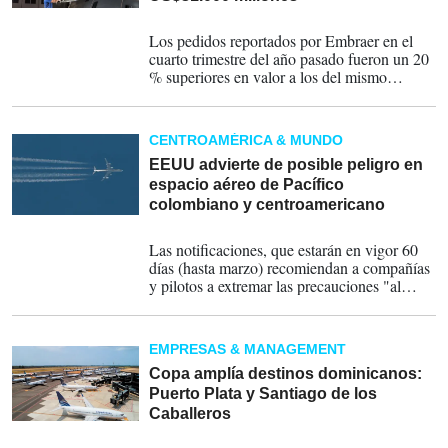
28-01-2026
Los pedidos reportados por Embraer en el
cuarto trimestre del año pasado fueron un 20
% superiores en valor a los del mismo
periodo del 2024.
CENTROAMÉRICA & MUNDO
EEUU advierte de posible peligro en
espacio aéreo de Pacífico
colombiano y centroamericano
16-01-2026
Las notificaciones, que estarán en vigor 60
días (hasta marzo) recomiendan a compañías
y pilotos a extremar las precauciones "al
operar en las zonas marítimas sobre el
océano Pacífico" en las regiones de
información de vuelo de Centroamérica
EMPRESAS & MANAGEMENT
(MHTG) y Bogotá (SKED).
Copa amplía destinos dominicanos:
Puerto Plata y Santiago de los
Caballeros
14-01-2026