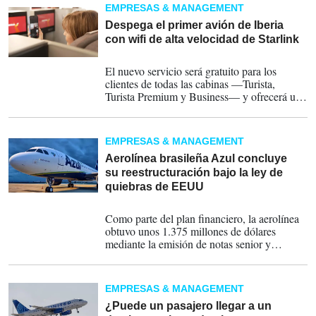
EMPRESAS & MANAGEMENT
Despega el primer avión de Iberia
con wifi de alta velocidad de Starlink
24-06-2026
El nuevo servicio será gratuito para los
clientes de todas las cabinas —Turista,
Turista Premium y Business— y ofrecerá una
experiencia de conectividad similar a la del
hogar, con velocidades de hasta 500 Mbps.
EMPRESAS & MANAGEMENT
Aerolínea brasileña Azul concluye
su reestructuración bajo la ley de
quiebras de EEUU
21-02-2026
Como parte del plan financiero, la aerolínea
obtuvo unos 1.375 millones de dólares
mediante la emisión de notas senior y
alrededor de 950 millones de dólares en
compromisos de capital.
EMPRESAS & MANAGEMENT
¿Puede un pasajero llegar a un