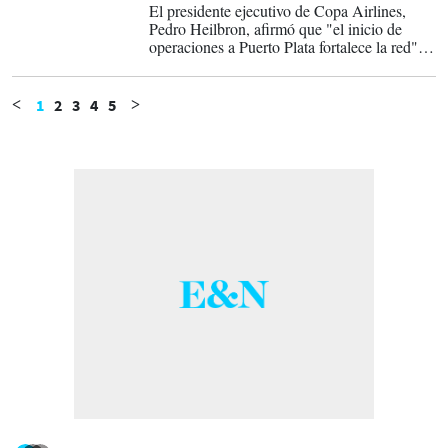
El presidente ejecutivo de Copa Airlines,
Pedro Heilbron, afirmó que "el inicio de
operaciones a Puerto Plata fortalece la red"
de la aerolínea "en el Caribe y abre nuevas
oportunidades para conectar a la región norte
de República Dominicana con el resto del
1
2
3
4
5
<
>
continente".