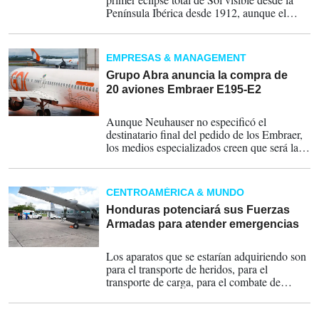
Península Ibérica desde 1912, aunque el
último de similares características fue el 30
de agosto de 1905, lo que convierte esta cita
en un acontecimiento astronómico de
EMPRESAS & MANAGEMENT
especial relevancia.
Grupo Abra anuncia la compra de
20 aviones Embraer E195-E2
21-07-2026
Aunque Neuhauser no especificó el
destinatario final del pedido de los Embraer,
los medios especializados creen que será la
aerolínea GOL, la segunda más importante
de Brasil (tiene un 37 % del mercado) y la
tercera de Latinoamérica.
CENTROAMÉRICA & MUNDO
Honduras potenciará sus Fuerzas
Armadas para atender emergencias
13-07-2026
Los aparatos que se estarían adquiriendo son
para el transporte de heridos, para el
transporte de carga, para el combate de
incendios forestales.