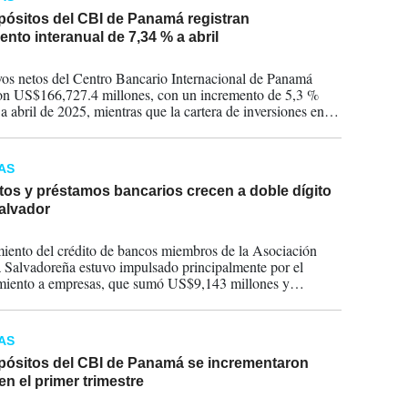
pósitos del CBI de Panamá registran
ento interanual de 7,34 % a abril
2026
vos netos del Centro Bancario Internacional de Panamá
ron US$166,727.4 millones, con un incremento de 5,3 %
 a abril de 2025, mientras que la cartera de inversiones en
alcanzó US$37,297.0 millones
AS
tos y préstamos bancarios crecen a doble dígito
alvador
2026
miento del crédito de bancos miembros de la Asociación
 Salvadoreña estuvo impulsado principalmente por el
miento a empresas, que sumó US$9,143 millones y
ó el 51 % de la cartera total.
AS
pósitos del CBI de Panamá se incrementaron
en el primer trimestre
2026