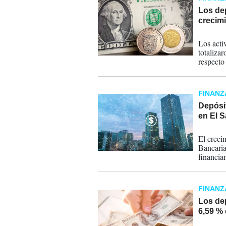
Los de
crecimi
01-06-
Los acti
totaliza
respecto
valores 
FINANZ
Depósi
en El S
29-05-
El creci
Bancaria
financia
represent
FINANZ
Los de
6,59 % 
08-05-