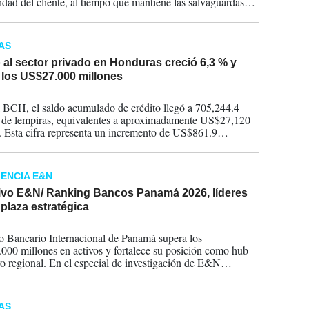
idad del cliente, al tiempo que mantiene las salvaguardas
s y la experiencia del cliente que los inversionistas esperan.
AS
 al sector privado en Honduras creció 6,3 % y
 los US$27.000 millones
2026
 BCH, el saldo acumulado de crédito llegó a 705,244.4
 de lempiras, equivalentes a aproximadamente US$27,120
. Esta cifra representa un incremento de US$861.9
 respecto al cierre de 2025.
GENCIA E&N
ivo E&N/ Ranking Bancos Panamá 2026, líderes
plaza estratégica
2026
o Bancario Internacional de Panamá supera los
00 millones en activos y fortalece su posición como hub
ro regional. En el especial de investigación de E&N
os los movimientos del sector, las fusiones que
uran el mercado y el desempeño de los 30 bancos más
es por activos, utilidades, depósitos y cartera de crédito.
AS