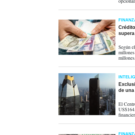
opcional
operativa
FINANZ
Crédito
supera
18-06-
Según el
millones
millones
millones,
INTELI
Exclus
de una 
15-06-
El Centr
US$164.0
financie
analizam
reconfig
important
FINANZ