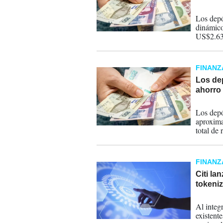
29-07-
Los depó
dinámico
US$2.630
FINANZ
Los de
ahorro
06-07-
Los depó
aproxima
total de 
FINANZ
Citi la
tokeni
01-07-
Al integ
existente