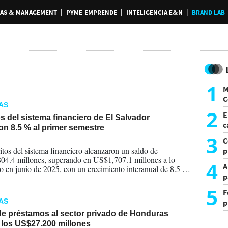
AS & MANAGEMENT
PYME-EMPRENDE
INTELIGENCIA E&N
BRAND LAB
1
M
C
AS
y
2
E
s del sistema financiero de El Salvador
c
on 8.5 % al primer semestre
s
3
C
2026
itos del sistema financiero alcanzaron un saldo de
p
4.4 millones, superando en US$1,707.1 millones a lo
c
4
A
do en junio de 2025, con un crecimiento interanual de 8.5 %,
p
el BCR.
5
F
AS
p
e
de préstamos al sector privado de Honduras
t
 los US$27.200 millones