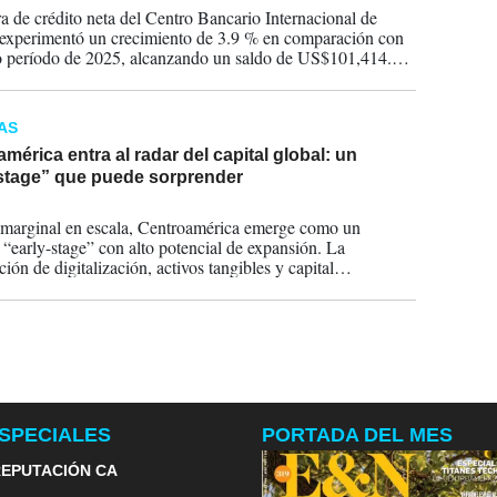
ra de crédito neta del Centro Bancario Internacional de
xperimentó un crecimiento de 3.9 % en comparación con
 período de 2025, alcanzando un saldo de US$101,414.5
.
AS
mérica entra al radar del capital global: un
-stage” que puede sorprender
2026
marginal en escala, Centroamérica emerge como un
“early-stage” con alto potencial de expansión. La
ión de digitalización, activos tangibles y capital
ional empieza a atraer gestores en busca de nuevas
as en un mundo cada vez más incierto.
SPECIALES
PORTADA DEL MES
EPUTACIÓN CA