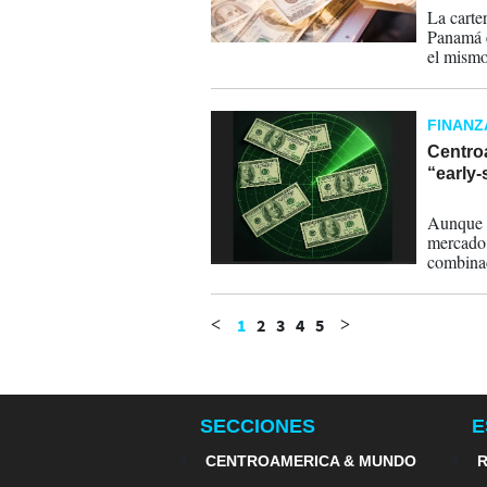
La carte
Panamá e
el mismo
millones
FINANZ
Centroa
“early
17-04-
Aunque 
mercado 
combinac
internac
geografí
1
2
3
4
5
<
>
SECCIONES
E
CENTROAMERICA & MUNDO
R