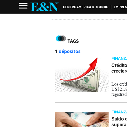
CENTROAMERICA & MUNDO
EMPRES
TAGS
1
dépositos
FINANZ
Crédito
crecier
04-08-
Los créd
US$21,80
registra
reporta 
FINANZ
Saldo 
supera