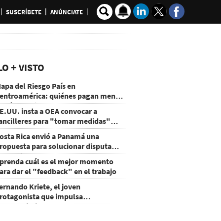
SUSCRÍBETE
ANÚNCIATE
LO + VISTO
apa del Riesgo País en
entroamérica: quiénes pagan menos
 cuáles mejoraron
E.UU. insta a OEA convocar a
ancilleres para "tomar medidas"
obre Nicaragua
osta Rica envió a Panamá una
ropuesta para solucionar disputa
omercial
prenda cuál es el mejor momento
ara dar el "feedback" en el trabajo
ernando Kriete, el joven
rotagonista que impulsa
mprendimientos y talentos
ecnológicos