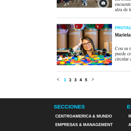
encuentr
alza de 
alertas d
ante la 
para afro
PROTA
Mariela
11-03-
Con su 
puede cr
circular 
1
2
3
4
5
<
>
SECCIONES
E
CENTROAMERICA & MUNDO
R
EMPRESAS & MANAGEMENT