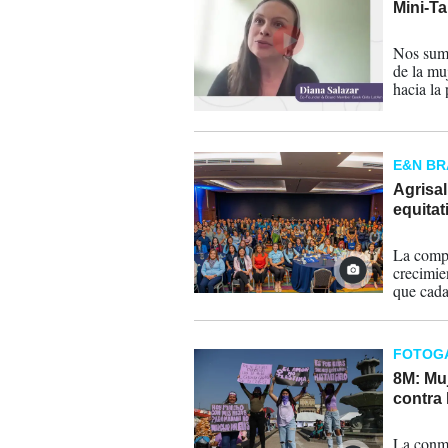
Mini-Ta
18-03-
Nos suma
de la mu
hacia la
países, 
pendient
E&N B
Agrisal
equitat
18-03-
La compa
crecimien
que cada
potencia
FOTOG
8M: Mu
contra 
08-03-
La conme