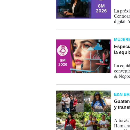
05-03-
La próxi
Centroam
digital.
la difer
MUJERE
Especi
la equi
04-03-
La equid
convertir
& Negoci
competit
Centroam
directiv
E&N B
de decisi
Guatema
y trans
04-03-
A través
Hermanos