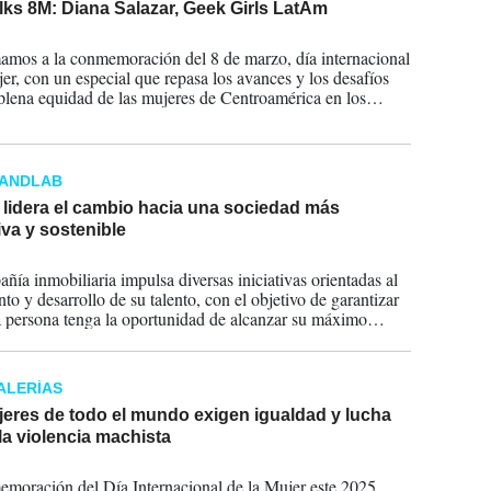
lks 8M: Diana Salazar, Geek Girls LatAm
2025
mos a la conmemoración del 8 de marzo, día internacional
jer, con un especial que repasa los avances y los desafíos
 plena equidad de las mujeres de Centroamérica en los
las organizaciones y las empresas y explora la agenda
e.
RANDLAB
 lidera el cambio hacia una sociedad más
iva y sostenible
2025
ñía inmobiliaria impulsa diversas iniciativas orientadas al
to y desarrollo de su talento, con el objetivo de garantizar
 persona tenga la oportunidad de alcanzar su máximo
l dentro de la organización.
ALERÍAS
jeres de todo el mundo exigen igualdad y lucha
la violencia machista
2025
moración del Día Internacional de la Mujer este 2025