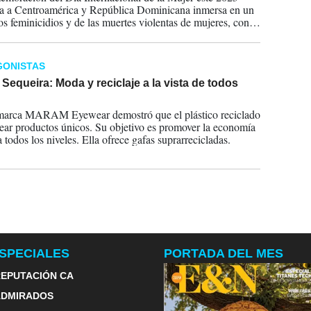
a a Centroamérica y República Dominicana inmersa en un
los feminicidios y de las muertes violentas de mujeres, con
e activistas sobre la impunidad, inoperancia de la Justicia
necesidad de una mayor protección para esta población y
ntar la violencia machista.
GONISTAS
 Sequeira: Moda y reciclaje a la vista de todos
2025
marca MARAM Eyewear demostró que el plástico reciclado
ear productos únicos. Su objetivo es promover la economía
a todos los niveles. Ella ofrece gafas suprarrecicladas.
SPECIALES
PORTADA DEL MES
EPUTACIÓN CA
ADMIRADOS