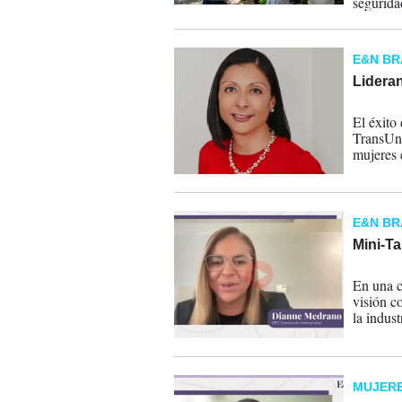
segurida
E&N B
Lidera
31-03-
El éxito
TransUni
mujeres 
E&N B
Mini-T
18-03-
En una c
visión c
la indust
para dar 
MUJERE