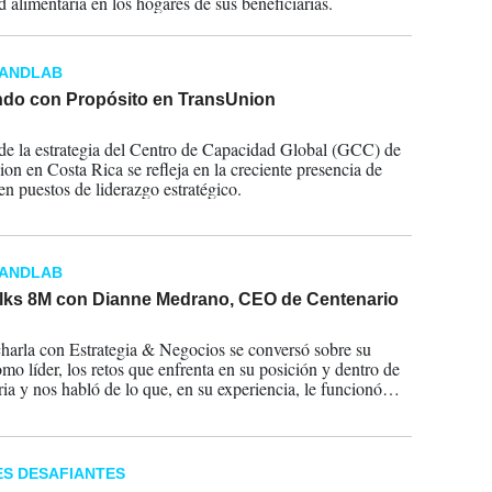
d alimentaria en los hogares de sus beneficiarias.
RANDLAB
ndo con Propósito en TransUnion
2025
 de la estrategia del Centro de Capacidad Global (GCC) de
on en Costa Rica se refleja en la creciente presencia de
en puestos de liderazgo estratégico.
RANDLAB
alks 8M con Dianne Medrano, CEO de Centenario
2025
harla con Estrategia & Negocios se conversó sobre su
omo líder, los retos que enfrenta en su posición y dentro de
ria y nos habló de lo que, en su experiencia, le funcionó
resultados y sentirse plena.
S DESAFIANTES