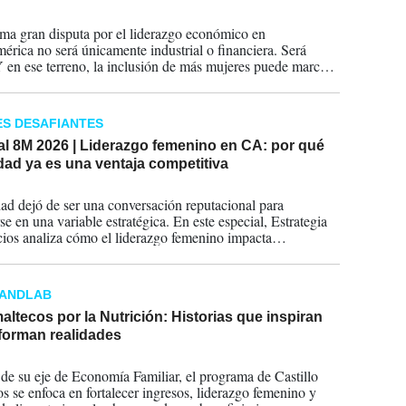
2026
ma gran disputa por el liderazgo económico en
érica no será únicamente industrial o financiera. Será
 Y en ese terreno, la inclusión de más mujeres puede marcar
encia entre competitividad y rezago.
S DESAFIANTES
al 8M 2026 | Liderazgo femenino en CA: por qué
dad ya es una ventaja competitiva
2026
ad dejó de ser una conversación reputacional para
se en una variable estratégica. En este especial, Estrategia
os analiza cómo el liderazgo femenino impacta
ividad, transformación digital y gobernanza corporativa en
érica. Tres miradas —empresa, tecnología y juntas
as— para entender por qué integrar más mujeres en espacios
RANDLAB
ón no es solo justicia, sino inteligencia empresarial.
ltecos por la Nutrición: Historias que inspiran
forman realidades
2026
 de su eje de Economía Familiar, el programa de Castillo
 se enfoca en fortalecer ingresos, liderazgo femenino y