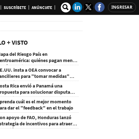
INGRESAR
SUSCRÍBETE
ANÚNCIATE
LO + VISTO
apa del Riesgo País en
entroamérica: quiénes pagan menos
 cuáles mejoraron
E.UU. insta a OEA convocar a
ancilleres para "tomar medidas"
obre Nicaragua
osta Rica envió a Panamá una
ropuesta para solucionar disputa
omercial
prenda cuál es el mejor momento
ara dar el "feedback" en el trabajo
on apoyo de FAO, Honduras lanzó
strategia de incentivos para atraer
nversión al agro