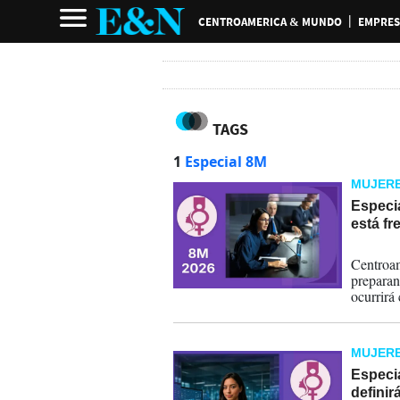
CENTROAMERICA & MUNDO
EMPRES
TAGS
1
Especial 8M
MUJERE
Especia
está f
06-03-
Centroam
preparan
ocurrirá
de gober
MUJERE
Especia
definir