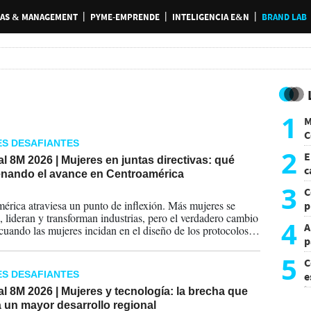
AS & MANAGEMENT
PYME-EMPRENDE
INTELIGENCIA E&N
BRAND LAB
1
M
C
S DESAFIANTES
y
2
E
l 8M 2026 | Mujeres en juntas directivas: qué
c
renando el avance en Centroamérica
s
3
C
2026
érica atraviesa un punto de inflexión. Más mujeres se
p
, lideran y transforman industrias, pero el verdadero cambio
c
4
A
 cuando las mujeres incidan en el diseño de los protocolos
p
nanza y decisiones de las juntas directivas.
5
C
S DESAFIANTES
e
i
l 8M 2026 | Mujeres y tecnología: la brecha que
á un mayor desarrollo regional