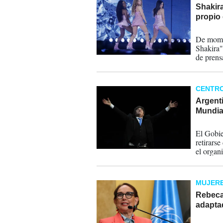
Shakira
propio 
21-03-
De momen
Shakira"
de prens
la promo
CENTR
Argenti
Mundial
17-03-
El Gobie
retirars
el organ
MUJERE
Rebeca
adapta
12-02-