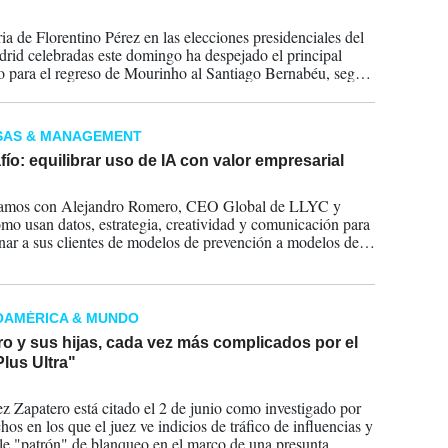
2026
ria de Florentino Pérez en las elecciones presidenciales del
rid celebradas este domingo ha despejado el principal
o para el regreso de Mourinho al Santiago Bernabéu, según
n este lunes los diarios deportivos portugueses.
SAS & MANAGEMENT
fío: equilibrar uso de IA con valor empresarial
2026
amos con Alejandro Romero, CEO Global de LLYC y
ómo usan datos, estrategia, creatividad y comunicación para
nar a sus clientes de modelos de prevención a modelos de
ón.
OAMÉRICA & MUNDO
o y sus hijas, cada vez más complicados por el
lus Ultra"
2026
z Zapatero está citado el 2 de junio como investigado por
os en los que el juez ve indicios de tráfico de influencias y
le "patrón" de blanqueo en el marco de una presunta