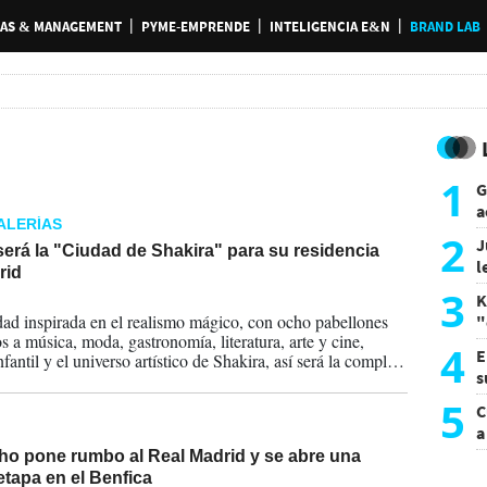
AS & MANAGEMENT
PYME-EMPRENDE
INTELIGENCIA E&N
BRAND LAB
1
G
a
ALERÍAS
a
2
J
erá la "Ciudad de Shakira" para su residencia
l
rid
d
3
K
2026
ad inspirada en el realismo mágico, con ocho pabellones
"
s a música, moda, gastronomía, literatura, arte y cine,
L
4
E
nfantil y el universo artístico de Shakira, así será la compleja
s
ra que la colombiana construirá en Madrid para la residencia
 su actual gira. Se han anticipado imágenes renderizadas de
a
5
C
verá el recinto del Iberdrola Music. El primer concierto será
a
 septiembre, al que seguirán otras diez actuaciones.
ho pone rumbo al Real Madrid y se abre una
tapa en el Benfica