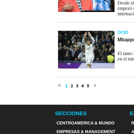
Desde el
empezó e
internaci
OCIO
Mbappé
29-01-
El tanto
en el mi
1
2
3
4
5
<
>
SECCIONES
E
CENTROAMERICA & MUNDO
R
EMPRESAS & MANAGEMENT