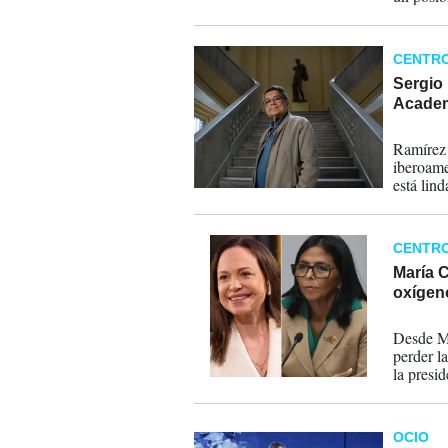
estructur
CENTRO
Sergio 
Academ
21-05-
Ramírez 
iberoame
está lin
cuentist
Madrid e
CENTR
María C
oxígen
20-04-
Desde Ma
perder la
la presi
levanten
OCIO