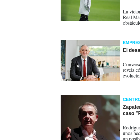
08-06-
La victo
Real Mad
obstácul
coincide
EMPRE
El desa
27-05-
Convers
revela c
evolucio
predicci
CENTR
Zapater
caso "P
25-05-
Rodrígue
unos hech
un posib