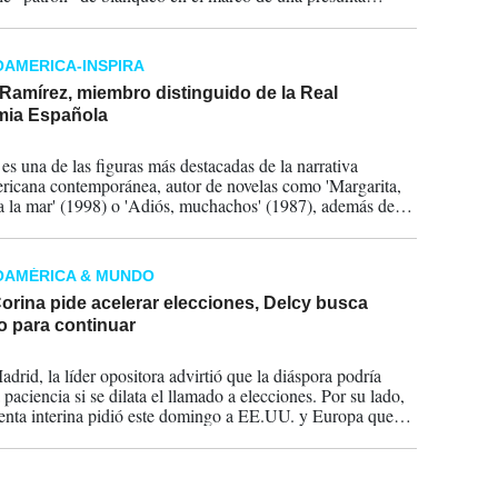
a criminal.
AMERICA-INSPIRA
Ramírez, miembro distinguido de la Real
ia Española
2026
es una de las figuras más destacadas de la narrativa
ricana contemporánea, autor de novelas como 'Margarita,
da la mar' (1998) o 'Adiós, muchachos' (1987), además de
a, ensayista y periodista -hace dos semanas recibió en
l Premio Ortega y Gasset de periodismo 2026.
OAMÉRICA & MUNDO
orina pide acelerar elecciones, Delcy busca
o para continuar
2026
drid, la líder opositora advirtió que la diáspora podría
 paciencia si se dilata el llamado a elecciones. Por su lado,
denta interina pidió este domingo a EE.UU. y Europa que
 las sanciones que pesan sobre el país.