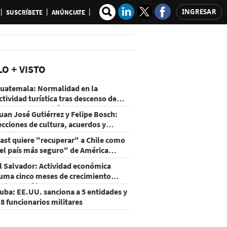
INGRESAR
SUSCRÍBETE
ANÚNCIATE
LO + VISTO
uatemala: Normalidad en la
ctividad turística tras descenso de
ctividad del volcán de Fuego
uan José Gutiérrez y Felipe Bosch:
ecciones de cultura, acuerdos y
ecisiones sin miedo
ast quiere "recuperar" a Chile como
el país más seguro" de América
atina
l Salvador: Actividad económica
uma cinco meses de crecimiento
rriba de 4%
uba: EE.UU. sanciona a 5 entidades y
 8 funcionarios militares