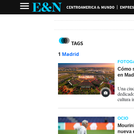
CENTROAMERICA & MUNDO
EMPRES
TAGS
1
Madrid
FOTOG
Cómo s
en Mad
24-07-
Una ciud
dedicado
cultura i
estructu
final de
cómo se 
OCIO
el 18 de
Mourin
nueva e