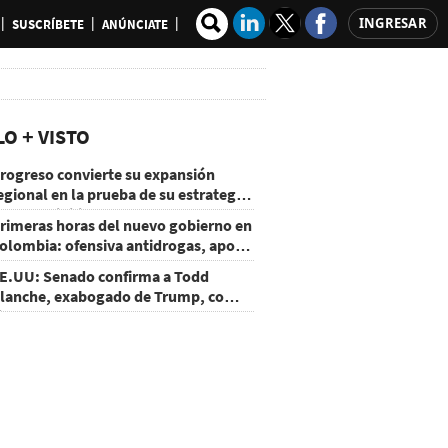
INGRESAR
SUSCRÍBETE
ANÚNCIATE
LO + VISTO
rogreso convierte su expansión
egional en la prueba de su estrategia
e sostenibilidad
rimeras horas del nuevo gobierno en
olombia: ofensiva antidrogas, apoyo
e EE.UU. y un atentado
E.UU: Senado confirma a Todd
lanche, exabogado de Trump, como
iscal General