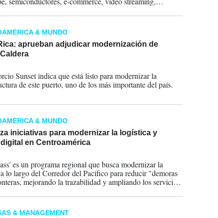
be, semiconductores, e-commerce, video streaming,
ología no médica y fármacos para la obesidad, señala
de McKinsey .
OAMÉRICA & MUNDO
Rica: aprueban adjudicar modernización de
 Caldera
2026
rcio Sunset indica que está listo para modernizar la
uctura de este puerto, uno de los más importante del país.
OAMÉRICA & MUNDO
za iniciativas para modernizar la logística y
 digital en Centroamérica
2026
ass' es un programa regional que busca modernizar la
a a lo largo del Corredor del Pacífico para reducir "demoras
ronteras, mejorando la trazabilidad y ampliando los servicios
os entre países", con una inversión de US$130 millones.
SAS & MANAGEMENT