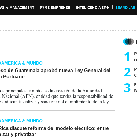
AS & MANAGEMENT
PYME-EMPRENDE
INTELIGENCIA E&N
BRAND LAB
1
P
r
OAMÉRICA & MUNDO
d
2
P
so de Guatemala aprobó nueva Ley General del
C
a Portuario
d
3
E
2026
os principales cambios es la creación de la Autoridad
B
a Nacional (APN), entidad que tendrá la responsabilidad de
F
planificar, fiscalizar y sancionar el cumplimiento de la ley,
amentos y los convenios internacionales relacionados con el
portuario.
OAMÉRICA & MUNDO
ica discute reforma del modelo eléctrico: entre
zar y privatizar