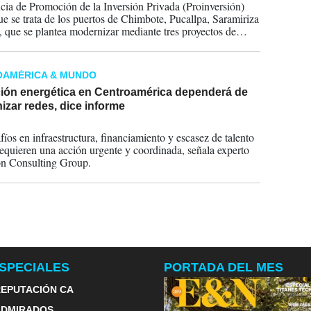
ia de Promoción de la Inversión Privada (Proinversión)
ue se trata de los puertos de Chimbote, Pucallpa, Saramiriza
s, que se plantea modernizar mediante tres proyectos de
ón Público-Privada (APP).
OAMÉRICA & MUNDO
ción energética en Centroamérica dependerá de
zar redes, dice informe
2025
fíos en infraestructura, financiamiento y escasez de talento
requieren una acción urgente y coordinada, señala experto
n Consulting Group.
SPECIALES
PORTADA DEL MES
EPUTACIÓN CA
ADMIRADOS