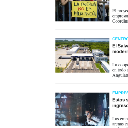
27-05-
El proye
empresar
Coordin
CENTR
El Sal
modern
22-04-
La coope
en todo e
Anguiatú
garantiz
nacional
EMPRE
Estos 
ingreso
18-04-
Las empr
arenas es