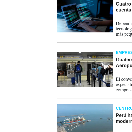
Cuatro
cuenta 
21-01-
Dependie
tecnolog
más pequ
piloto an
EMPRE
Guatem
Aeropu
01-08-
El conve
expectat
compras 
CENTR
Perú h
modern
12-05-