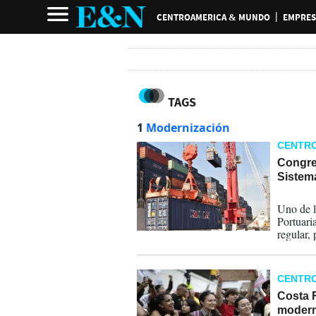
CENTROAMERICA & MUNDO
EMPRES
TAGS
1
Modernización
CENTR
Congre
Sistem
05-08-
Uno de l
Portuari
regular, 
sus regl
sistema 
CENTR
Costa R
moderni