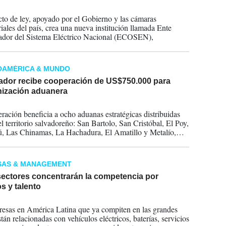
2026
cto de ley, apoyado por el Gobierno y las cámaras
iales del país, crea una nueva institución llamada Ente
ador del Sistema Eléctrico Nacional (ECOSEN),
OAMÉRICA & MUNDO
vador recibe cooperación de US$750.000 para
ización aduanera
2026
ración beneficia a ocho aduanas estratégicas distribuidas
l territorio salvadoreño: San Bartolo, San Cristóbal, El Poy,
, Las Chinamas, La Hachadura, El Amatillo y Metalío,
ando una modernización integral del sistema aduanero
.
SAS & MANAGEMENT
sectores concentrarán la competencia por
s y talento
2026
esas en América Latina que ya compiten en las grandes
tán relacionadas con vehículos eléctricos, baterías, servicios