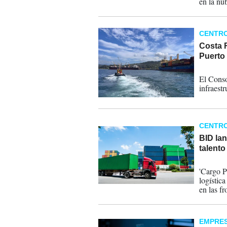
en la nu
bioctecn
estudio 
CENTR
Costa 
Puerto
12-03-
El Conso
infraestr
CENTR
BID lan
talento
10-02-
'Cargo P
logístic
en las f
logístic
EMPRE