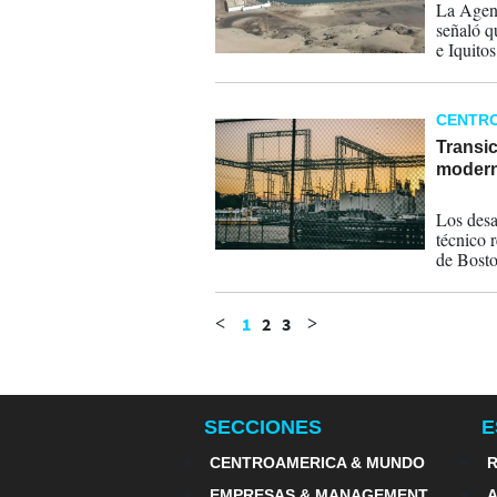
La Agenc
señaló q
e Iquito
Asociaci
CENTR
Transi
moderni
23-04-
Los desa
técnico 
de Bosto
1
2
3
<
>
SECCIONES
E
CENTROAMERICA & MUNDO
R
EMPRESAS & MANAGEMENT