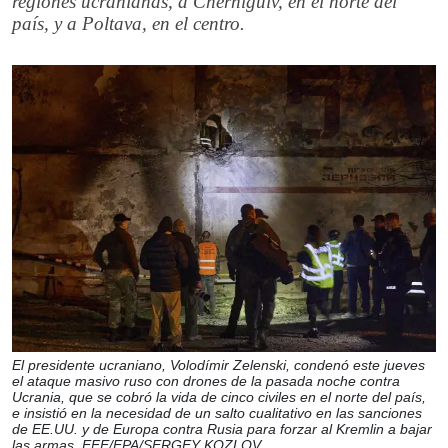
regiones ucranianas, a Cherníguiv, en el norte del
país, y a Poltava, en el centro.
El presidente ucraniano, Volodímir Zelenski, condenó este jueves
el ataque masivo ruso con drones de la pasada noche contra
Ucrania, que se cobró la vida de cinco civiles en el norte del país,
e insistió en la necesidad de un salto cualitativo en las sanciones
de EE.UU. y de Europa contra Rusia para forzar al Kremlin a bajar
las armas. EFE/EPA/SERGEY KOZLOV