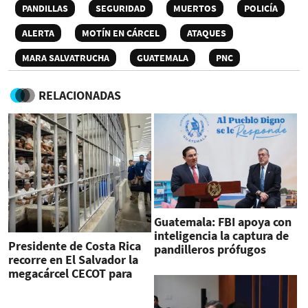
PANDILLAS
SEGURIDAD
MUERTOS
POLICÍA
ALERTA
MOTÍN EN CÁRCEL
ATAQUES
MARA SALVATRUCHA
GUATEMALA
PNC
RELACIONADAS
Guatemala: FBI apoya con
inteligencia la captura de
Presidente de Costa Rica
pandilleros prófugos
recorre en El Salvador la
megacárcel CECOT para
pandilleros