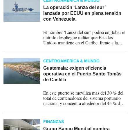
CENTROAMÉRICA & MUNDO
La operación ‘Lanza del sur’
lanzada por EEUU en plena tensión
con Venezuela
14-11-2025
El nombre ‘Lanza del sur’ podría englobar el
nutrido despliegue militar que Estados
Unidos mantiene en el Caribe, frente a la
costa de Venezuela, desde este verano.
CENTROAMÉRICA & MUNDO
Guatemala: exigen eficiencia
operativa en el Puerto Santo Tomás
de Castilla
27-10-2025
En este puerto se moviliza más del 30 % del
total de contenedores del sistema portuario
nacional y concentra alrededor del 45 % del
valor de las exportaciones guatemaltecas.
FINANZAS
Grupo Banco Mundial nombra