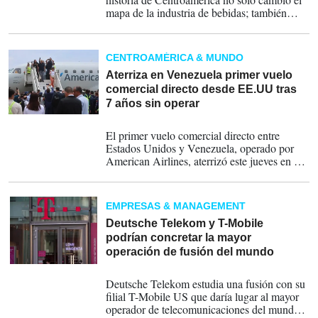
mapa de la industria de bebidas; también
redefinió el papel de la región dentro de una
de las multinacionales más importantes del
mundo.
CENTROAMÉRICA & MUNDO
Aterriza en Venezuela primer vuelo
comercial directo desde EE.UU tras
7 años sin operar
30-04-2026
El primer vuelo comercial directo entre
Estados Unidos y Venezuela, operado por
American Airlines, aterrizó este jueves en el
Aeropuerto Internacional Simón Bolívar de
Maiquetía, que sirve a Caracas, luego de siete
años de suspensiones entre ambos países.
EMPRESAS & MANAGEMENT
Deutsche Telekom y T-Mobile
podrían concretar la mayor
operación de fusión del mundo
22-04-2026
Deutsche Telekom estudia una fusión con su
filial T-Mobile US que daría lugar al mayor
operador de telecomunicaciones del mundo