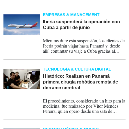
por capitalización bursátil y a la mayor
operación empresarial entre empresas
cotizadas.
EMPRESAS & MANAGEMENT
Iberia suspenderá la operación con
Cuba a partir de junio
13-04-2026
Mientras dure esta suspensión, los clientes de
Iberia podrán viajar hasta Panamá y, desde
allí, continuar su viaje a Cuba gracias al
acuerdo de código compartido con Copa
Airlines.
TECNOLOGÍA & CULTURA DIGITAL
Histórico: Realizan en Panamá
primera cirugía robótica remota de
derrame cerebral
19-03-2026
El procedimiento, considerado un hito para la
medicina, fue realizado por Vitor Mendes
Pereira, quien operó desde una sala de
control remota en Santiago, Panamá, a unos
200 kilómetros (120 millas) del paciente.