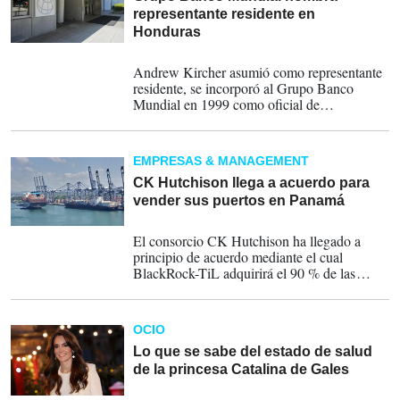
representante residente en
Honduras
04-07-2025
Andrew Kircher asumió como representante
residente, se incorporó al Grupo Banco
Mundial en 1999 como oficial de
Comunicaciones. Desde entonces, ocupó
varios cargos, incluyendo coordinador del
Programa de Naciones Unidas, oficial senior
EMPRESAS & MANAGEMENT
de Operaciones y gerente de Relaciones
Externas.
CK Hutchison llega a acuerdo para
vender sus puertos en Panamá
04-03-2025
El consorcio CK Hutchison ha llegado a
principio de acuerdo mediante el cual
BlackRock-TiL adquirirá el 90 % de las
participaciones en Panama Ports Company,
que posee y opera los puertos de Balboa y
Cristóbal.
OCIO
Lo que se sabe del estado de salud
de la princesa Catalina de Gales
12-03-2024