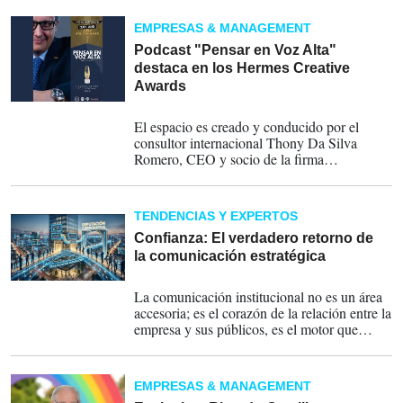
la marca producto, la marca empresa y la
marca líder.
EMPRESAS & MANAGEMENT
Podcast "Pensar en Voz Alta"
destaca en los Hermes Creative
Awards
18-05-2026
El espacio es creado y conducido por el
consultor internacional Thony Da Silva
Romero, CEO y socio de la firma
PIZZOLANTE. Transmitido por primera vez
a inicios de 2021, el podcast llega este año al
final de su quinta temporada con 73
TENDENCIAS Y EXPERTOS
episodios y 7 premios internacionales
Confianza: El verdadero retorno de
la comunicación estratégica
05-03-2026
La comunicación institucional no es un área
accesoria; es el corazón de la relación entre la
empresa y sus públicos, es el motor que
impulsa la confianza de las audiencias.
EMPRESAS & MANAGEMENT