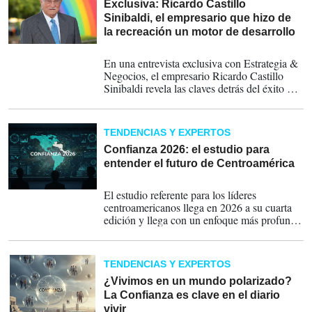
Exclusiva: Ricardo Castillo
Sinibaldi, el empresario que hizo de
la recreación un motor de desarrollo
02-03-2026
En una entrevista exclusiva con Estrategia &
Negocios, el empresario Ricardo Castillo
Sinibaldi revela las claves detrás del éxito del
IRTRA, un modelo único de recreación que
atrae 4,7 millones de visitantes al año. Sigue
impulsando el desarrollo del suroccidente de
TENDENCIAS Y EXPERTOS
Guatemala, con proyectos como un nuevo
aeropuerto internacional y un centro de
Confianza 2026: el estudio para
convenciones. A sus 90 años, el empresario
entender el futuro de Centroamérica
más confiable de Centroamérica en 2025
19-02-2026
analiza liderazgo, legado y futuro regional.
El estudio referente para los líderes
centroamericanos llega en 2026 a su cuarta
edición y llega con un enfoque más profundo
para comprender confianza en contextos de
crisis institucional y cambios geopolíticos.
Participe ya en este
ENLACE
.
TENDENCIAS Y EXPERTOS
¿Vivimos en un mundo polarizado?
La Confianza es clave en el diario
vivir