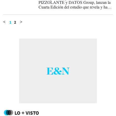
PIZZOLANTE y DATOS Group, lanzan la
Cuarta Edición del estudio que revela y hace
visibles los niveles de la confianza en
Centroamérica.
Participe en la encuesta 2026
1
2
<
>
LO + VISTO