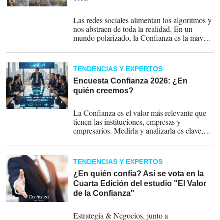
16-02-2026
Las redes sociales alimentan los algoritmos y
nos abstraen de toda la realidad. En un
mundo polarizado, la Confianza es la mayor
moneda de cambio para las personas,
empresas, marcas e instituciones. ¿En quién
confía y por qué? Eso queremos analizar en
TENDENCIAS Y EXPERTOS
la
cuarta edición del estudio Confianza en
Centroamérica
Encuesta Confianza 2026: ¿En
, de E&N, DATOS Group y
PIZZOLANTE.
quién creemos?
11-02-2026
La Confianza es el valor más relevante que
tienen las instituciones, empresas y
empresarios. Medirla y analizarla es clave,
porque deja de ser un indicador reputacional
y se convierte en una variable estratégica
para sostener crecimiento, estabilidad y
TENDENCIAS Y EXPERTOS
liderazgo. Al contarnos en qué líderes,
empresas, marcas e instituciones confían en
¿En quién confía? Así se vota en la
su país, los votantes ayudan a visibilizar
Cuarta Edición del estudio "El Valor
quiénes están haciendo las cosas bien y qué
de la Confianza"
prácticas generan credibilidad hoy, dice Luis
21-01-2026
Maturen, CEO de DATOS Group. ¿No ha
Estrategia & Negocios, junto a
participado?
Ingrese a este link.