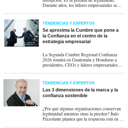
Durante años, los líderes empresariales se
prepararon para competir en mercados
dinámicos, innovar y escalar. Sin embargo, el
verdadero punto de quiebre no está en la
TENDENCIAS Y EXPERTOS
tecnología ni en la economía, sino en la
relación basada en confianza en las
Se aproxima la Cumbre que pone a
instituciones y aún más, en los vínculos con
la Confianza en el centro de la
la sociedad. Así lo refleja la 4ta entrega de la
estrategia empresarial
investigación CONFIANZA 2026, producto
07-07-2026
de la alianza entre la Revista Estrategia y
La Segunda Cumbre Regional Confianza
Negocios, DATOS Group y PIZZOLANTE.
2026 reunirá en Guatemala y Honduras a
presidentes, CEOs y líderes empresariales
para presentar el mayor estudio regional
sobre reputación, confianza e integridad
corporativa.
TENDENCIAS Y EXPERTOS
Las 3 dimensiones de la marca y la
confianza sostenible
03-06-2026
¿Por qué algunas organizaciones conservan
legitimidad mientras otras la pierden? Ítalo
Pizzolante plantea que la respuesta está en la
gestión coordinada de tres dimensiones clave: