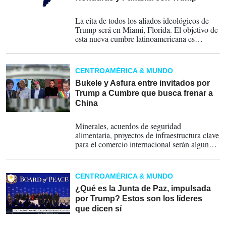
05-03-2026
La cita de todos los aliados ideológicos de
Trump será en Miami, Florida. El objetivo de
esta nueva cumbre latinoamericana es
"promover la libertad, la seguridad y la
prosperidad en nuestra región", según lo
dicho por la portavoz de la Casa Blanca,
CENTROAMÉRICA & MUNDO
Karoline Leavitt. Los temas a bordar serán
migración, narcotráfico y otros.
Bukele y Asfura entre invitados por
Trump a Cumbre que busca frenar a
China
12-02-2026
Minerales, acuerdos de seguridad
alimentaria, proyectos de infraestructura clave
para el comercio internacional serán algunos
puntos de la agenda.
CENTROAMÉRICA & MUNDO
¿Qué es la Junta de Paz, impulsada
por Trump? Estos son los líderes
que dicen sí
22-01-2026