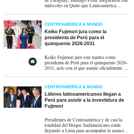
miércoles en Quito que Latinoamérica
atraviesa un momento propicio para
fortalecer la cooperación regional y coordinar
la lucha contra el crimen organizado, con una
CENTROAMÉRICA & MUNDO
"nueva generación de mandatarios" que
tienen "la responsabilidad de trabajar juntos".
Keiko Fujimori jura como la
presidenta de Perú para el
quinquenio 2026-2031
28-07-2026
Keiko Fujimori juró este martes como
presidenta de Perú para el quinquenio 2026-
2031, acto con el que asume oficialmente el
cargo para el que la eligieron en las recientes
elecciones, donde se impuso en la segunda
vuelta.
CENTROAMÉRICA & MUNDO
Líderes latinoamericanos llegan a
Perú para asistir a la investidura de
Fujimori
28-07-2026
Presidentes de Centroamérica y de casi la
totalidad del bloque Sudamericano están
llegando a Lima para acompañar la asunción