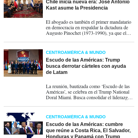
Chile inicia nueva era: José Antonio
Kast asume la Presidencia
11-03-2026
El abogado es también el primer mandatario
en democracia en respaldar la dictadura de
Augusto Pinochet (1973-1990), ya que el
único conservador que había gobernado
hasta ahora era Sebastián Piñera (2010-2014
y 2018-2022), que votó en contra de la
CENTROAMÉRICA & MUNDO
continuidad del régimen en el plebiscito de
1989.
Escudo de las Américas: Trump
busca derrotar cárteles con ayuda
de Latam
07-03-2026
La reunión, bautizada como ‘Escudo de las
Américas’, se celebra en el Trump National
Doral Miami. Busca consolidar el liderazgo
de Washington en América Latina, derrotar a
los carteles de la droga y contrarrestar la
creciente influencia de China en la región.
CENTROAMÉRICA & MUNDO
Escudo de las Américas: cumbre
que reúne a Costa Rica, El Salvador,
Honduras y Panamá con Trump