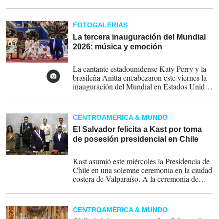
de la presidenta Keiko Fujimori. Los
mandatarios desembarcan con el propósito de
profundizar lazos comerciales entres sus
FOTOGALERÍAS
naciones y consolidar el compromiso con sus
democracias.
La tercera inauguración del Mundial
2026: música y emoción
13-06-2026
La cantante estadounidense Katy Perry y la
brasileña Anitta encabezaron este viernes la
inauguración del Mundial en Estados Unidos
antes del partido entre la selección local y la
de Paraguay por el grupo D del certamen
futbolístico. El evento también contó con el
CENTROAMÉRICA & MUNDO
ritmo de hip hop del rapero Future y Lisa.
El Salvador felicita a Kast por toma
de posesión presidencial en Chile
12-03-2026
Kast asumió este miércoles la Presidencia de
Chile en una solemne ceremonia en la ciudad
costera de Valparaíso. A la ceremonia de
investidura no acudió Bukele y en su
representación asistió el vicepresidente, Félix
Ulloa.
CENTROAMÉRICA & MUNDO