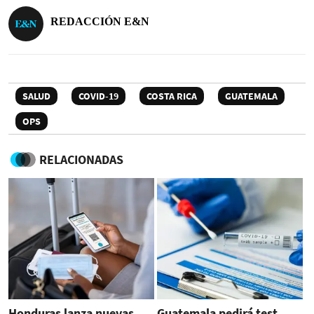
REDACCIÓN E&N
SALUD
COVID-19
COSTA RICA
GUATEMALA
OPS
RELACIONADAS
Honduras lanza nuevas
Guatemala pedirá test