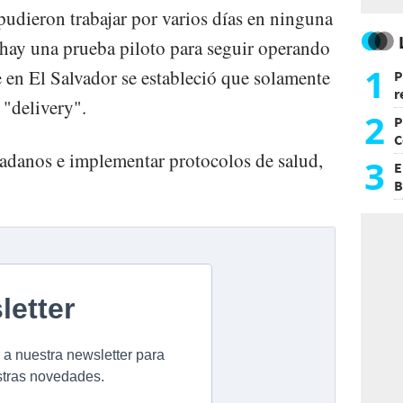
pudieron trabajar por varios días en ninguna
hay una prueba piloto para seguir operando
1
 en El Salvador se estableció que solamente
P
r
"delivery".
d
2
P
C
adanos e implementar protocolos de salud,
d
3
E
B
F