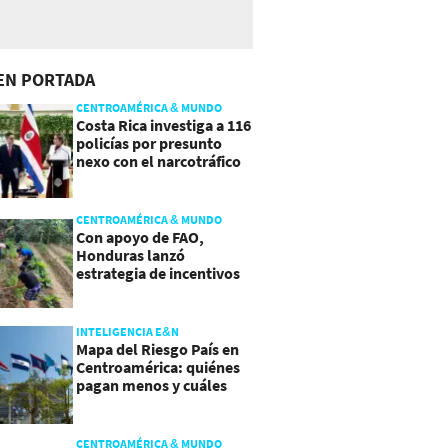
EN PORTADA
CENTROAMÉRICA & MUNDO
Costa Rica investiga a 116
policías por presunto
nexo con el narcotráfico
CENTROAMÉRICA & MUNDO
Con apoyo de FAO,
Honduras lanzó
estrategia de incentivos
para atraer inversión al
agro
INTELIGENCIA E&N
Mapa del Riesgo País en
Centroamérica: quiénes
pagan menos y cuáles
mejoraron
CENTROAMÉRICA & MUNDO