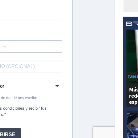
E&N 
Más
red
esp