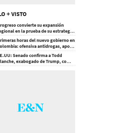
LO + VISTO
rogreso convierte su expansión
egional en la prueba de su estrategia
e sostenibilidad
rimeras horas del nuevo gobierno en
olombia: ofensiva antidrogas, apoyo
e EE.UU. y un atentado
E.UU: Senado confirma a Todd
lanche, exabogado de Trump, como
iscal General