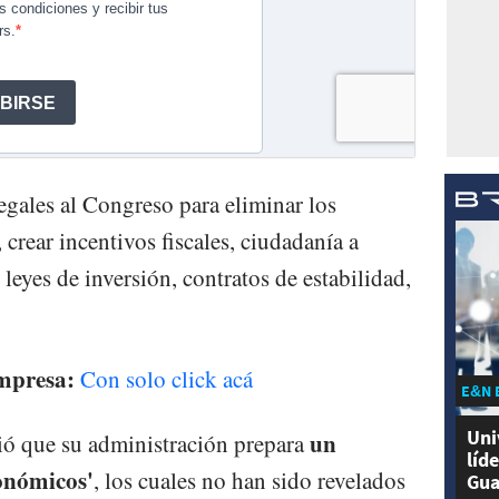
egales al Congreso para eliminar los
, crear incentivos fiscales, ciudadanía a
leyes de inversión, contratos de estabilidad,
impresa:
Con solo click acá
E&N 
Uni
un
ió que su administración prepara
líd
onómicos'
, los cuales no han sido revelados
Gua