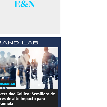
BRANDLAB
versidad Galileo: Semillero de
eres de alto impacto para
temala