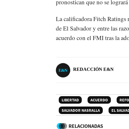
pronostican que no se logrará
La calificadora Fitch Ratings r
de El Salvador y entre las raz
acuerdo con el FMI tras la ado
REDACCIÓN E&N
LIBERTAD
ACUERDO
REF
SALVADOR NASRALLA
EL SALV
RELACIONADAS