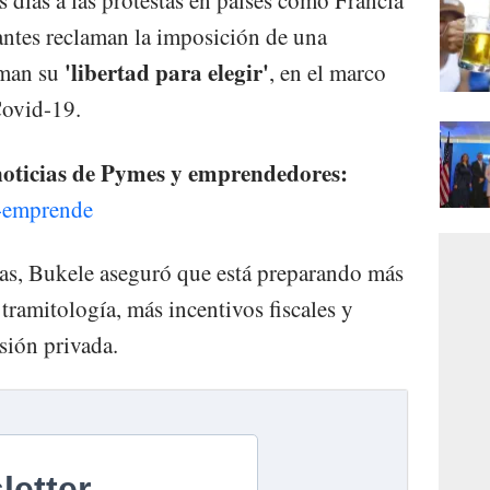
 días a las protestas en países como Francia
antes reclaman la imposición de una
'libertad para elegir'
aman su
, en el marco
 Covid-19.
 noticias de Pymes y emprendedores:
e-emprende
ras, Bukele aseguró que está preparando más
 tramitología, más incentivos fiscales y
sión privada.