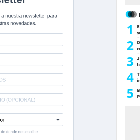
1
E
s
a
2
D
c
e
3
J
l
d
4
T
i
s
5
B
P
H