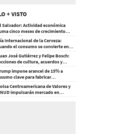
LO + VISTO
l Salvador: Actividad económica
uma cinco meses de crecimiento
rriba de 4%
ía Internacional de la Cerveza:
uando el consumo se convierte en
xperiencia
uan José Gutiérrez y Felipe Bosch:
ecciones de cultura, acuerdos y
ecisiones sin miedo
rump impone arancel de 15% a
nsumo clave para fabricar
emiconductores y paneles
olsa Centroamericana de Valores y
NUD impulsarán mercado en
onduras