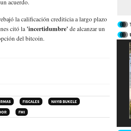
 un acuerdo.
ebajó la calificación crediticia a largo plazo
'incertidumbre'
ones citó la
de alcanzar un
pción del bitcoin.
ORMAS
FISCALES
NAYIB BUKELE
ADOR
FMI