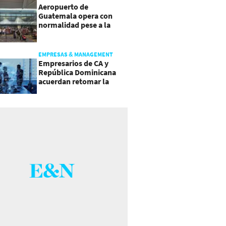
Aeropuerto de
Guatemala opera con
normalidad pese a la
actividad del volcán de
Fuego
EMPRESAS & MANAGEMENT
Empresarios de CA y
República Dominicana
acuerdan retomar la
agenda regional