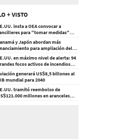
LO + VISTO
E.UU. insta a OEA convocar a
ancilleres para "tomar medidas"
obre Nicaragua
anamá y Japón abordan más
inanciamiento para ampliación del
etro
E.UU. en máximo nivel de alerta: 94
randes focos activos de incendios
orestales
viación generará US$8,5 billones al
IB mundial para 2040
E.UU. tramitó reembolso de
S$121.000 millones en aranceles
nulados