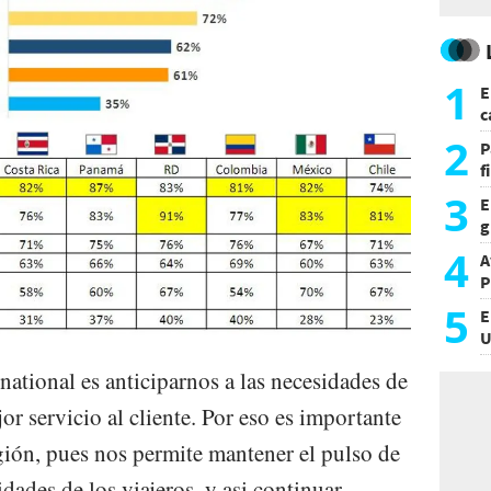
1
E
c
s
2
P
f
m
3
E
g
f
4
A
P
5
E
U
a
ational es anticiparnos a las necesidades de
jor servicio al cliente. Por eso es importante
egión, pues nos permite mantener el pulso de
idades de los viajeros, y asi continuar