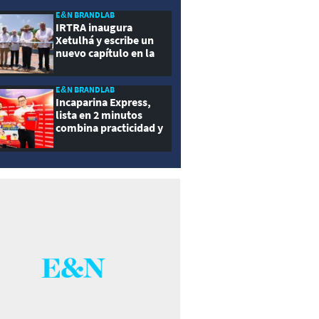
ernidad
E&N BRANDLAB
IRTRA inaugura
Xetulhá y escribe un
nuevo capítulo en la
historia de la
recreación de
Guatemala
E&N BRANDLAB
Incaparina Express,
lista en 2 minutos
combina practicidad y
nutrición