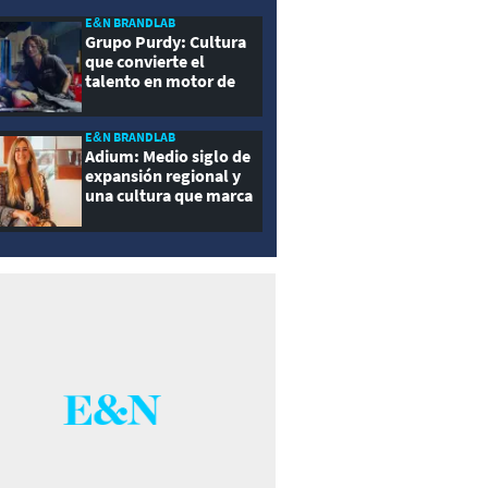
E&N BRANDLAB
Grupo Purdy: Cultura
que convierte el
talento en motor de
crecimiento
E&N BRANDLAB
Adium: Medio siglo de
expansión regional y
una cultura que marca
la diferencia