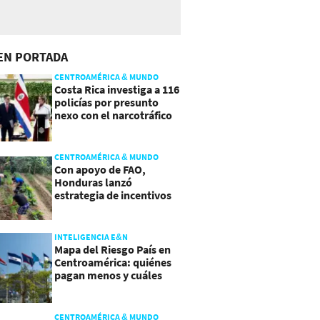
EN PORTADA
CENTROAMÉRICA & MUNDO
Costa Rica investiga a 116
policías por presunto
nexo con el narcotráfico
CENTROAMÉRICA & MUNDO
Con apoyo de FAO,
Honduras lanzó
estrategia de incentivos
para atraer inversión al
agro
INTELIGENCIA E&N
Mapa del Riesgo País en
Centroamérica: quiénes
pagan menos y cuáles
mejoraron
CENTROAMÉRICA & MUNDO