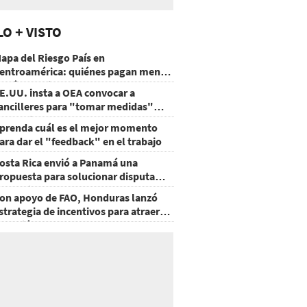
LO + VISTO
apa del Riesgo País en
entroamérica: quiénes pagan menos
 cuáles mejoraron
E.UU. insta a OEA convocar a
ancilleres para "tomar medidas"
obre Nicaragua
prenda cuál es el mejor momento
ara dar el "feedback" en el trabajo
osta Rica envió a Panamá una
ropuesta para solucionar disputa
omercial
on apoyo de FAO, Honduras lanzó
strategia de incentivos para atraer
nversión al agro