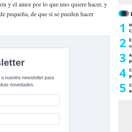
ión y el amor por lo que uno quiere hacer, y
de pequeña, de que sí se pueden hacer
1
M
C
y
2
E
c
s
3
A
p
4
C
p
c
5
C
e
i