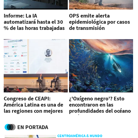
Informe: La IA
OPS emite alerta
automatizará hasta el 30
epidemiológica por casos
% de las horas trabajadas
de transmisión
para 2030
maternoinfantil del virus
de Oropouche
Congreso de CEAPI:
¿'Oxígeno negro'? Esto
América Latina es una de
encontraron en las
las regiones con mejores
profundidades del océano
oportunidades para el
Pacífico
desarrollo
EN PORTADA
CENTROAMÉRICA & MUNDO