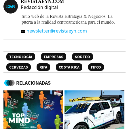
REVISTAEYN.COM
Redacción digital
Sitio web de la Revista Estrategia & Negocios. La
puerta a la realidad centroamericana para el mundo.
newsletter@revistaeyn.com
TECNOLOGÍA
EMPRESAS
SORTEO
CERVEZAS
RIFA
COSTA RICA
FIFCO
RELACIONADAS