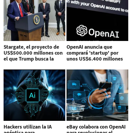
Stargate, el proyecto de
OpenAI anuncia que
US$500.000 millones con
comprará 'startup' por
el que Trump busca la
unos US$6.400 millones
'Edad de Oro de la IA'
Hackers utilizan la IA
eBay colabora con OpenAI
agéntica para
para revolucionar el