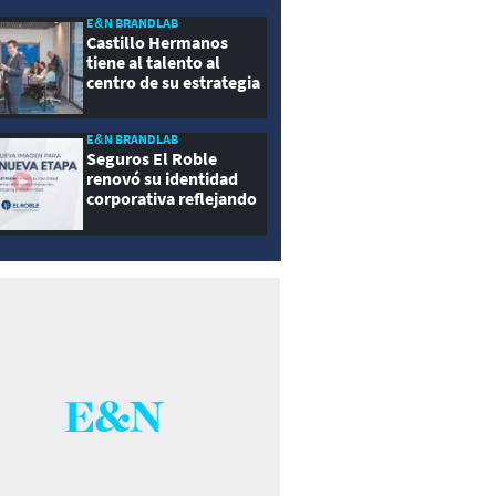
E&N BRANDLAB
Castillo Hermanos
tiene al talento al
centro de su estrategia
E&N BRANDLAB
Seguros El Roble
renovó su identidad
corporativa reflejando
innovación, cercanía y
modernidad