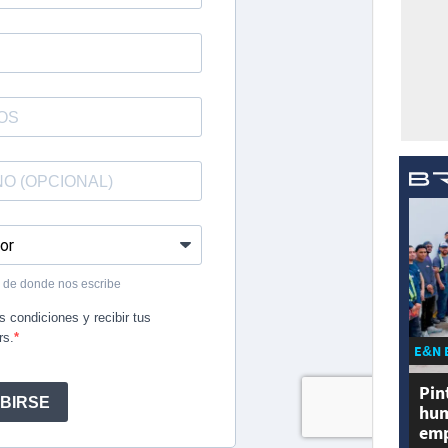
E&N 
Pin
hum
emp