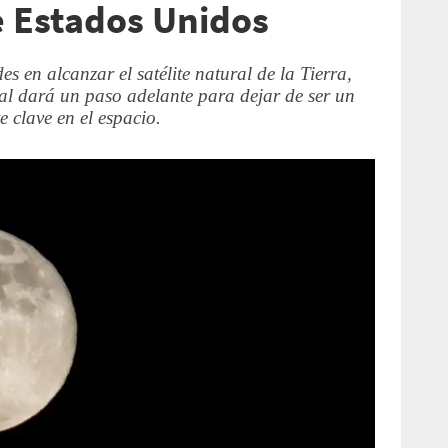
e Estados Unidos
 en alcanzar el satélite natural de la Tierra,
ial dará un paso adelante para dejar de ser un
e clave en el espacio.