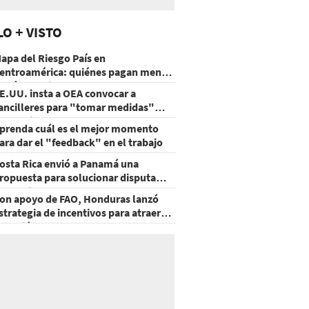
LO + VISTO
apa del Riesgo País en
entroamérica: quiénes pagan menos
 cuáles mejoraron
E.UU. insta a OEA convocar a
ancilleres para "tomar medidas"
obre Nicaragua
prenda cuál es el mejor momento
ara dar el "feedback" en el trabajo
osta Rica envió a Panamá una
ropuesta para solucionar disputa
omercial
on apoyo de FAO, Honduras lanzó
strategia de incentivos para atraer
nversión al agro