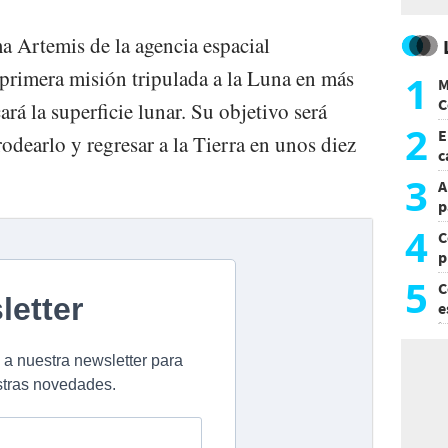
 Artemis de la agencia espacial
primera misión tripulada a la Luna en más
1
M
C
rá la superficie lunar. Su objetivo será
y
2
E
 rodearlo y regresar a la Tierra en unos diez
c
s
3
A
p
4
C
p
c
5
C
e
i