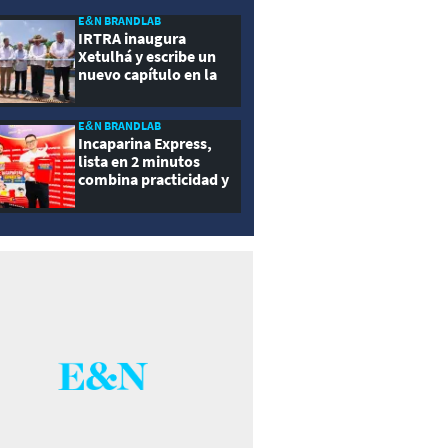
ernidad
E&N BRANDLAB
IRTRA inaugura
Xetulhá y escribe un
nuevo capítulo en la
historia de la
recreación de
Guatemala
E&N BRANDLAB
Incaparina Express,
lista en 2 minutos
combina practicidad y
nutrición