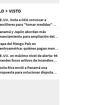
LO + VISTO
E.UU. insta a OEA convocar a
ancilleres para "tomar medidas"
obre Nicaragua
anamá y Japón abordan más
inanciamiento para ampliación del
etro
apa del Riesgo País en
entroamérica: quiénes pagan menos
 cuáles mejoraron
E.UU. en máximo nivel de alerta: 94
randes focos activos de incendios
orestales
osta Rica envió a Panamá una
ropuesta para solucionar disputa
omercial