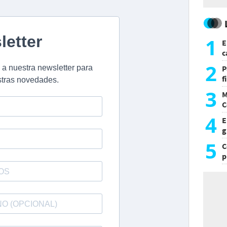
1
E
c
s
2
P
f
m
3
M
C
y
4
E
g
f
5
C
p
c