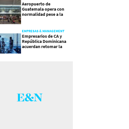
Aeropuerto de
Guatemala opera con
normalidad pese a la
actividad del volcán de
Fuego
EMPRESAS & MANAGEMENT
Empresarios de CA y
República Dominicana
acuerdan retomar la
agenda regional