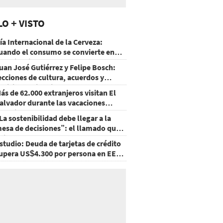
LO + VISTO
ía Internacional de la Cerveza:
uando el consumo se convierte en
xperiencia
uan José Gutiérrez y Felipe Bosch:
ecciones de cultura, acuerdos y
ecisiones sin miedo
ás de 62.000 extranjeros visitan El
alvador durante las vacaciones
gostinas
La sostenibilidad debe llegar a la
esa de decisiones”: el llamado que
eja CentraRSE
studio: Deuda de tarjetas de crédito
upera US$4.300 por persona en EE.
U.