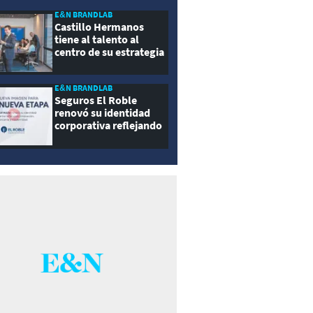
E&N BRANDLAB
Castillo Hermanos
tiene al talento al
centro de su estrategia
E&N BRANDLAB
Seguros El Roble
renovó su identidad
corporativa reflejando
innovación, cercanía y
modernidad