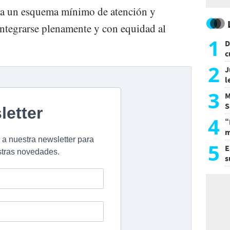
 a un esquema mínimo de atención y
ntegrarse plenamente y con equidad al
1
D
c
e
2
J
l
d
3
M
S
a
4
“
m
d
5
E
s
U