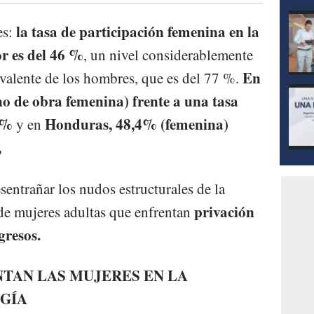
la tasa de participación femenina en la
es:
or es del 46 %
, un nivel considerablemente
En
uivalente de los hombres, que es del 77 %.
o de obra femenina) frente a una tasa
4%
Honduras, 48,4% (femenina)
y en
,
entrañar los nudos estructurales de la
privación
de mujeres adultas que enfrentan
gresos.
NTAN LAS MUJERES EN LA
GÍA