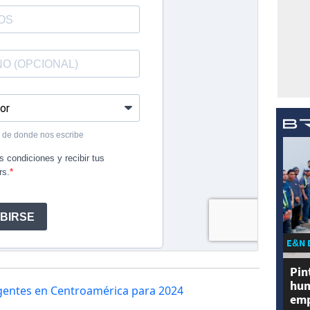
E&N 
Pin
hum
igentes en Centroamérica para 2024
emp