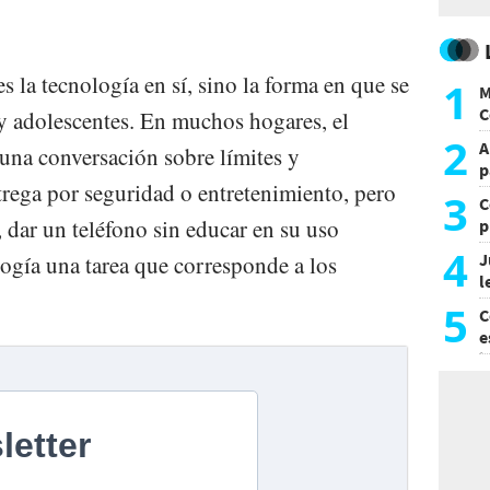
 la tecnología en sí, sino la forma en que se
1
M
C
 y adolescentes. En muchos hogares, el
y
2
A
 una conversación sobre límites y
p
trega por seguridad o entretenimiento, pero
3
C
, dar un teléfono sin educar en su uso
p
c
4
J
logía una tarea que corresponde a los
l
d
5
C
e
i