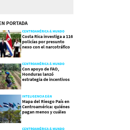
EN PORTADA
CENTROAMÉRICA & MUNDO
Costa Rica investiga a 116
policías por presunto
nexo con el narcotráfico
CENTROAMÉRICA & MUNDO
Con apoyo de FAO,
Honduras lanzó
estrategia de incentivos
para atraer inversión al
agro
INTELIGENCIA E&N
Mapa del Riesgo País en
Centroamérica: quiénes
pagan menos y cuáles
mejoraron
CENTROAMÉRICA & MUNDO