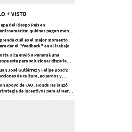
LO + VISTO
apa del Riesgo País en
entroamérica: quiénes pagan menos
 cuáles mejoraron
prenda cuál es el mejor momento
ara dar el "feedback" en el trabajo
osta Rica envió a Panamá una
ropuesta para solucionar disputa
omercial
uan José Gutiérrez y Felipe Bosch:
ecciones de cultura, acuerdos y
ecisiones sin miedo
on apoyo de FAO, Honduras lanzó
strategia de incentivos para atraer
nversión al agro