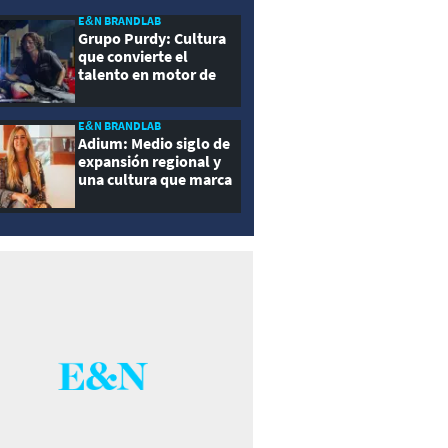
E&N BRANDLAB
Grupo Purdy: Cultura
que convierte el
talento en motor de
crecimiento
E&N BRANDLAB
Adium: Medio siglo de
expansión regional y
una cultura que marca
la diferencia