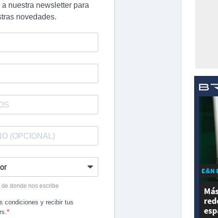
E&N 
Más
red
esp