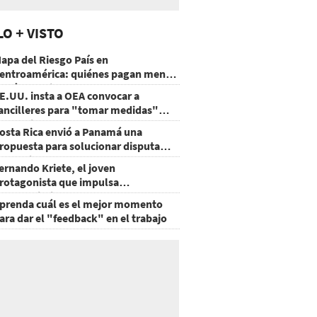
LO + VISTO
apa del Riesgo País en
entroamérica: quiénes pagan menos
 cuáles mejoraron
E.UU. insta a OEA convocar a
ancilleres para "tomar medidas"
obre Nicaragua
osta Rica envió a Panamá una
ropuesta para solucionar disputa
omercial
ernando Kriete, el joven
rotagonista que impulsa
mprendimientos y talentos
prenda cuál es el mejor momento
ecnológicos
ara dar el "feedback" en el trabajo