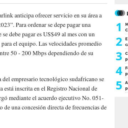
rlink anticipa ofrecer servicio en su área a
1
 2023”. Para ordenar se depe pagar una
M
C
e se debe pagar es US$49 al mes con un
y
2
E
 para el equipo. Las velocidades promedio
c
s
3
entre 50 - 200 Mbps dependiendo de su
C
p
c
4
F
p
a del empresario tecnológico sudafricano se
e
5
A
t
a está inscrita en el Registro Nacional de
p
rgó mediante el acuerdo ejecutivo No. 051-
de una concesión directa de frecuencias de