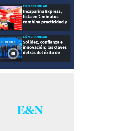
E&N BRANDLAB
Incaparina Express,
lista en 2 minutos
combina practicidad y
nutrición
E&N BRANDLAB
Solidez, confianza e
innovación: las claves
detrás del éxito de
Seguros El Roble