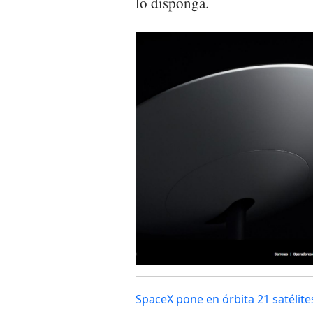
lo disponga.
SpaceX pone en órbita 21 satélites