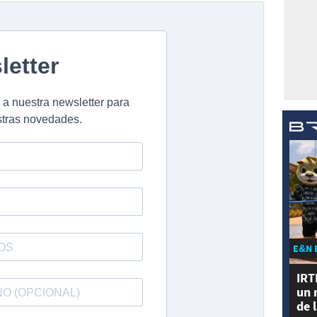
E&N 
IRT
un 
de 