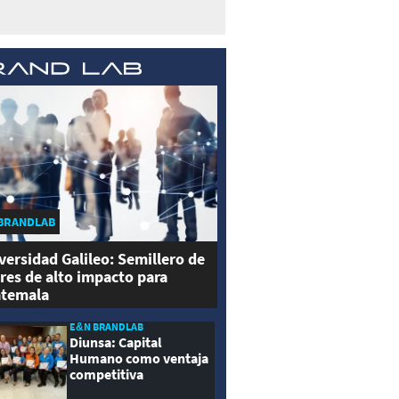
BRANDLAB
versidad Galileo: Semillero de
eres de alto impacto para
temala
E&N BRANDLAB
Diunsa: Capital
Humano como ventaja
competitiva