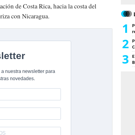
ción de Costa Rica, hacia la costa del
eriza con Nicaragua.
1
P
r
d
2
P
C
d
3
E
B
F