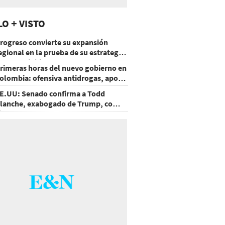
LO + VISTO
rogreso convierte su expansión
egional en la prueba de su estrategia
e sostenibilidad
rimeras horas del nuevo gobierno en
olombia: ofensiva antidrogas, apoyo
e EE.UU. y un atentado
E.UU: Senado confirma a Todd
lanche, exabogado de Trump, como
iscal General