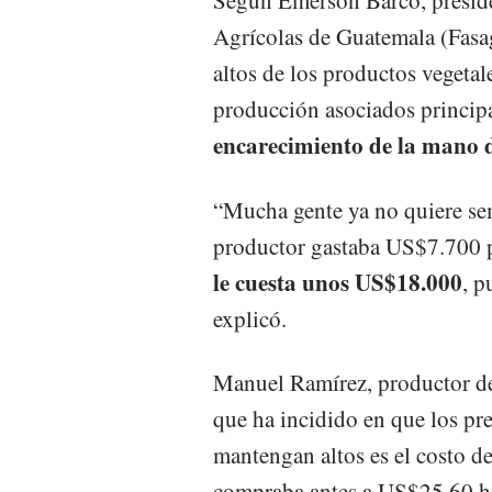
Según Emerson Barco, preside
Agrícolas de Guatemala (Fasagu
altos de los productos vegetal
producción asociados princi
encarecimiento de la mano 
“Mucha gente ya no quiere sem
productor gastaba US$7.700 p
le cuesta unos US$18.000
, p
explicó.
Manuel Ramírez, productor de
que ha incidido en que los pre
mantengan altos es el costo de
compraba antes a US$25.60 h