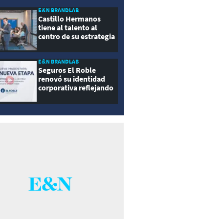
E&N BRANDLAB
Castillo Hermanos
tiene al talento al
centro de su estrategia
E&N BRANDLAB
Seguros El Roble
renovó su identidad
corporativa reflejando
innovación, cercanía y
modernidad