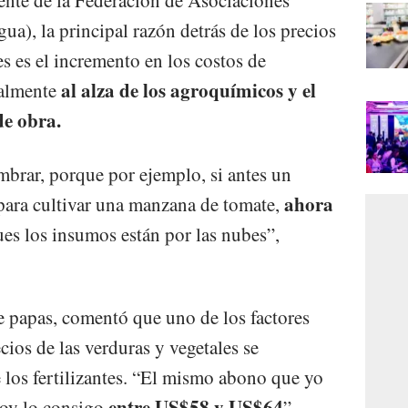
nte de la Federación de Asociaciones
a), la principal razón detrás de los precios
es es el incremento en los costos de
al alza de los agroquímicos y el
palmente
de obra.
brar, porque por ejemplo, si antes un
ahora
ara cultivar una manzana de tomate,
ues los insumos están por las nubes”,
 papas, comentó que uno de los factores
cios de las verduras y vegetales se
 los fertilizantes. “El mismo abono que yo
entre US$58 y US$64
oy lo consigo
”,