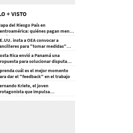
LO + VISTO
apa del Riesgo País en
entroamérica: quiénes pagan menos
 cuáles mejoraron
E.UU. insta a OEA convocar a
ancilleres para "tomar medidas"
obre Nicaragua
osta Rica envió a Panamá una
ropuesta para solucionar disputa
omercial
prenda cuál es el mejor momento
ara dar el "feedback" en el trabajo
ernando Kriete, el joven
rotagonista que impulsa
mprendimientos y talentos
ecnológicos