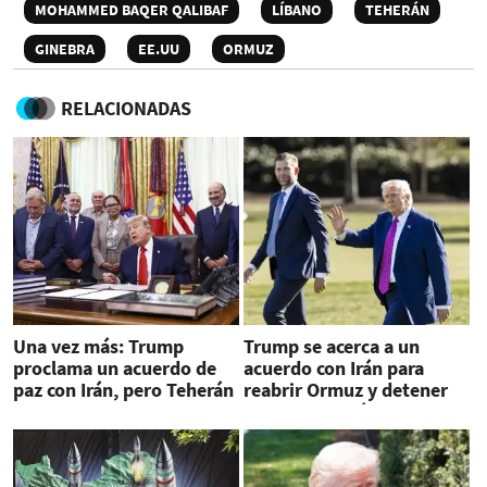
MOHAMMED BAQER QALIBAF
LÍBANO
TEHERÁN
GINEBRA
EE.UU
ORMUZ
RELACIONADAS
Una vez más: Trump
Trump se acerca a un
proclama un acuerdo de
acuerdo con Irán para
paz con Irán, pero Teherán
reabrir Ormuz y detener
lo desmiente
impacto económico