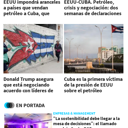
EEUU impondrá aranceles
EEUU-CUBA. Petróleo,
a países que vendan
crisis y negociación: dos
petróleo a Cuba, que
semanas de declaraciones
califica “fascista” esta
cruzadas
medida
Donald Trump asegura
Cuba es la primera víctima
que está negociando
de la presión de EEUU
acuerdo con líderes de
sobre el petróleo
Cuba tras bloqueo
venezolano
petrolero
EN PORTADA
EMPRESAS & MANAGEMENT
“La sostenibilidad debe llegar a la
mesa de decisiones”: el llamado