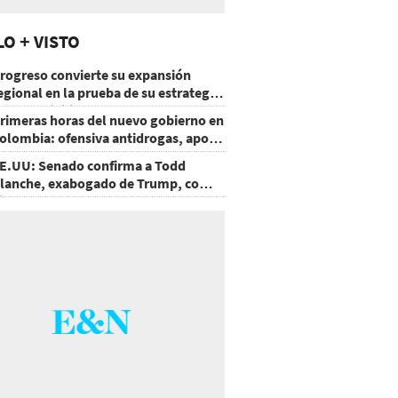
LO + VISTO
rogreso convierte su expansión
egional en la prueba de su estrategia
e sostenibilidad
rimeras horas del nuevo gobierno en
olombia: ofensiva antidrogas, apoyo
e EE.UU. y un atentado
E.UU: Senado confirma a Todd
lanche, exabogado de Trump, como
iscal General