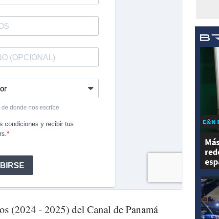
E&N 
Más
red
esp
ros (2024 - 2025) del Canal de Panamá