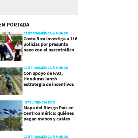
EN PORTADA
CENTROAMÉRICA & MUNDO
Costa Rica investiga a 116
policías por presunto
nexo con el narcotráfico
CENTROAMÉRICA & MUNDO
Con apoyo de FAO,
Honduras lanzó
estrategia de incentivos
para atraer inversión al
agro
INTELIGENCIA E&N
Mapa del Riesgo País en
Centroamérica: quiénes
pagan menos y cuáles
mejoraron
CENTROAMÉRICA & MUNDO