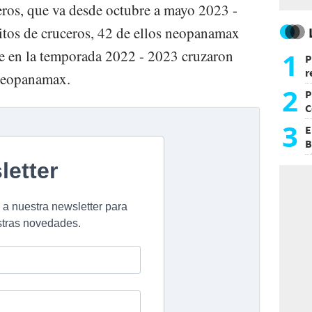
ros, que va desde octubre a mayo 2023 -
sitos de cruceros, 42 de ellos neopanamax
ue en la temporada 2022 - 2023 cruzaron
1
P
r
 neopanamax.
d
2
P
C
d
3
E
B
F