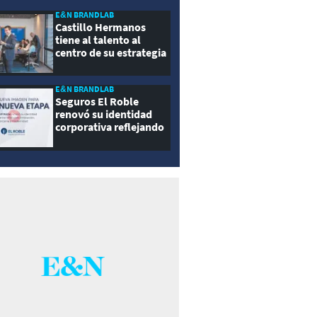
E&N BRANDLAB
Castillo Hermanos
tiene al talento al
centro de su estrategia
E&N BRANDLAB
Seguros El Roble
renovó su identidad
corporativa reflejando
innovación, cercanía y
modernidad