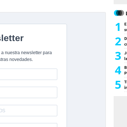
1
E
s
a
2
D
c
e
3
J
l
d
4
B
P
H
5
T
i
s