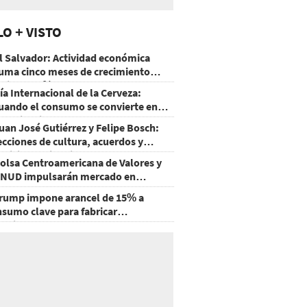
LO + VISTO
l Salvador: Actividad económica
uma cinco meses de crecimiento
rriba de 4%
ía Internacional de la Cerveza:
uando el consumo se convierte en
xperiencia
uan José Gutiérrez y Felipe Bosch:
ecciones de cultura, acuerdos y
ecisiones sin miedo
olsa Centroamericana de Valores y
NUD impulsarán mercado en
onduras
rump impone arancel de 15% a
nsumo clave para fabricar
emiconductores y paneles