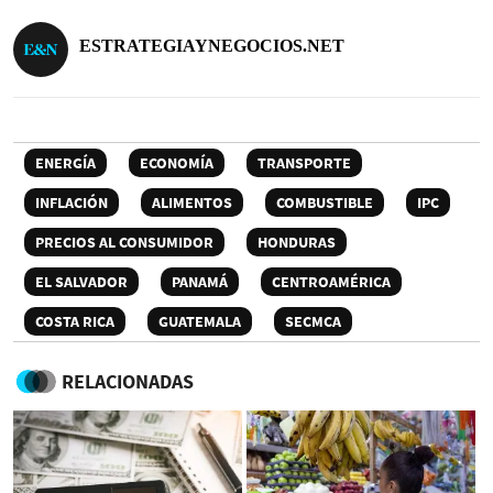
ESTRATEGIAYNEGOCIOS.NET
ENERGÍA
ECONOMÍA
TRANSPORTE
INFLACIÓN
ALIMENTOS
COMBUSTIBLE
IPC
PRECIOS AL CONSUMIDOR
HONDURAS
EL SALVADOR
PANAMÁ
CENTROAMÉRICA
COSTA RICA
GUATEMALA
SECMCA
RELACIONADAS