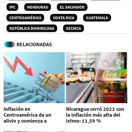
IPC
HONDURAS
EL SALVADOR
CENTROAMÉRICA
COSTA RICA
GUATEMALA
REPÚBLICA DOMINICANA
SECMCA
RELACIONADAS
Inflación en
Nicaragua cerró 2022 con
Centroamérica da un
la inflación más alta del
alivio y comienza a
istmo: 11,59 %
estabilizarse