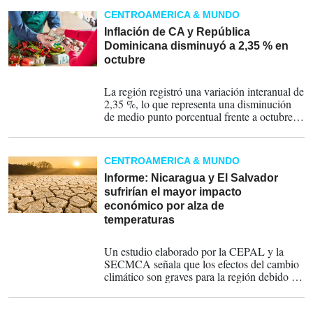
CENTROAMÉRICA & MUNDO
Inflación de CA y República
Dominicana disminuyó a 2,35 % en
octubre
20-11-2025
La región registró una variación interanual de
2,35 %, lo que representa una disminución
de medio punto porcentual frente a octubre
del año previo, señala la SECMCA.
CENTROAMÉRICA & MUNDO
Informe: Nicaragua y El Salvador
sufrirían el mayor impacto
económico por alza de
temperaturas
07-11-2025
Un estudio elaborado por la CEPAL y la
SECMCA señala que los efectos del cambio
climático son graves para la región debido a
su ubicación geográfica, altamente expuesta a
fenómenos hidrometeorológicos extremos.