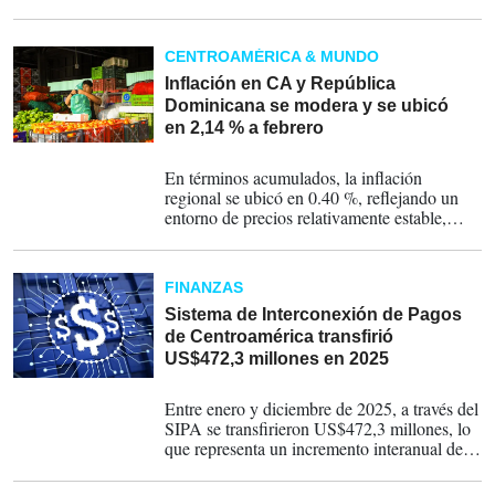
por la inversión pública, que registró una
expansión significativa del 19 %, reporta el
SECMCA.
CENTROAMÉRICA & MUNDO
Inflación en CA y República
Dominicana se modera y se ubicó
en 2,14 % a febrero
31-03-2026
En términos acumulados, la inflación
regional se ubicó en 0.40 %, reflejando un
entorno de precios relativamente estable,
aunque con comportamientos diferenciados
entre los países.
FINANZAS
Sistema de Interconexión de Pagos
de Centroamérica transfirió
US$472,3 millones en 2025
18-02-2026
Entre enero y diciembre de 2025, a través del
SIPA se transfirieron US$472,3 millones, lo
que representa un incremento interanual de
31,2 % con respecto a 2024.