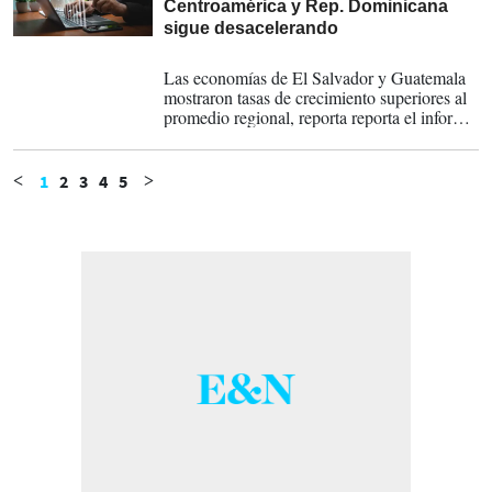
Centroamérica y Rep. Dominicana
sigue desacelerando
14-08-2025
Las economías de El Salvador y Guatemala
mostraron tasas de crecimiento superiores al
promedio regional, reporta reporta el informe
de la Secretaría Ejecutiva del Consejo
Monetario Centroamericano.
1
2
3
4
5
<
>