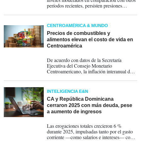
períodos recientes, persisten presiones
vinculadas al transporte, los combustibles y
algunos servicios, factores que continúan
condicionando la evolución de los precios al
CENTROAMÉRICA & MUNDO
consumidor.
Precios de combustibles y
alimentos elevan el costo de vida en
Centroamérica
02-06-2026
De acuerdo con datos de la Secretaría
Ejecutiva del Consejo Monetario
Centroamericano, la inflación interanual de la
región alcanzó el 3.31 % en abril, lo que
representa un aumento de 1.16 puntos
porcentuales respecto al mismo mes de 2025.
INTELIGENCIA E&N
CA y República Dominicana
cerraron 2025 con más deuda, pese
a aumento de ingresos
14-04-2026
Las erogaciones totales crecieron 6 %
durante 2025, impulsadas tanto por el gasto
corriente —como salarios e intereses— como