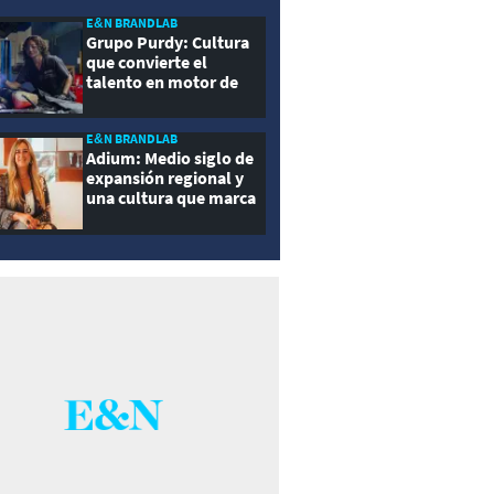
E&N BRANDLAB
Grupo Purdy: Cultura
que convierte el
talento en motor de
crecimiento
E&N BRANDLAB
Adium: Medio siglo de
expansión regional y
una cultura que marca
la diferencia