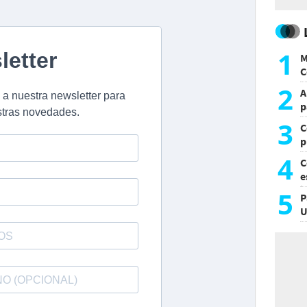
1
M
C
y
2
A
p
3
C
p
c
4
C
e
i
5
P
U
a