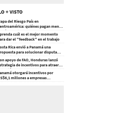
LO + VISTO
apa del Riesgo País en
entroamérica: quiénes pagan menos
 cuáles mejoraron
prenda cuál es el mejor momento
ara dar el "feedback" en el trabajo
osta Rica envió a Panamá una
ropuesta para solucionar disputa
omercial
on apoyo de FAO, Honduras lanzó
strategia de incentivos para atraer
nversión al agro
anamá otorgará incentivos por
S$6,1 millones a empresas
groexportadoras