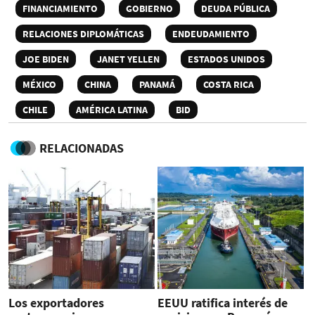
FINANCIAMIENTO
GOBIERNO
DEUDA PÚBLICA
RELACIONES DIPLOMÁTICAS
ENDEUDAMIENTO
JOE BIDEN
JANET YELLEN
ESTADOS UNIDOS
MÉXICO
CHINA
PANAMÁ
COSTA RICA
CHILE
AMÉRICA LATINA
BID
RELACIONADAS
Los exportadores
EEUU ratifica interés de