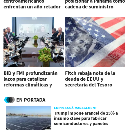
centroamericanos
posicionar a Panamá como
enfrentan un año retador
cadena de suministro
dependiente
BID y FMI profundizarán
Fitch rebaja nota de la
lazos para catalizar
deuda de EEUU y
reformas climáticas y
secretaria del Tesoro
recursos
califica de ‘arbitraria’ la
decisión
EN PORTADA
EMPRESAS & MANAGEMENT
Trump impone arancel de 15% a
insumo clave para fabricar
semiconductores y paneles