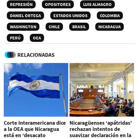
REPRESIÓN
OPOSITORES
LUIS ALMAGRO
DANIEL ORTEGA
ESTADOS UNIDOS
COLOMBIA
WASHINGTON
CHILE
BRASIL
NICARAGUA
PERÚ
OEA
RELACIONADAS
Corte Interamericana dice
Nicaragüenses ‘apátridas’
a la OEA que Nicaragua
rechazan intentos de
está en ‘desacato
suavizar declaración en la