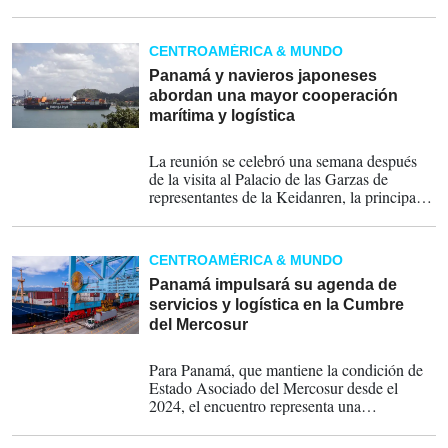
operaciones en Panamá o establecerse por
primera vez en el país, atraídas por sus
ventajas logísticas y su plataforma de
CENTROAMÉRICA & MUNDO
servicios
Panamá y navieros japoneses
abordan una mayor cooperación
marítima y logística
14-07-2026
La reunión se celebró una semana después
de la visita al Palacio de las Garzas de
representantes de la Keidanren, la principal
organización empresarial de Japón, y fue el
segundo encuentro entre Mulino y la
directiva del gremio naviero japonés.
CENTROAMÉRICA & MUNDO
Panamá impulsará su agenda de
servicios y logística en la Cumbre
del Mercosur
29-06-2026
Para Panamá, que mantiene la condición de
Estado Asociado del Mercosur desde el
2024, el encuentro representa una
oportunidad para ampliar las ventajas
estratégicas derivadas de su vinculación con