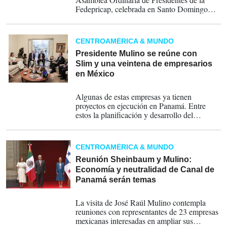
Fedepricap, celebrada en Santo Domingo
bajo la presidencia temporal del Consejo
Nacional de la Empresa Privada (Conep).
CENTROAMÉRICA & MUNDO
Presidente Mulino se reúne con
Slim y una veintena de empresarios
en México
16-07-2026
Algunas de estas empresas ya tienen
proyectos en ejecución en Panamá. Entre
estos la planificación y desarrollo del
proyecto International Atlantic Port (IAP).
CENTROAMÉRICA & MUNDO
Reunión Sheinbaum y Mulino:
Economía y neutralidad de Canal de
Panamá serán temas
15-07-2026
La visita de José Raúl Mulino contempla
reuniones con representantes de 23 empresas
mexicanas interesadas en ampliar sus