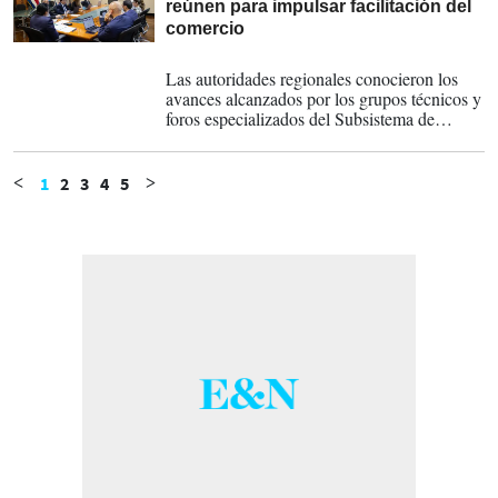
reúnen para impulsar facilitación del
comercio
29-05-2026
Las autoridades regionales conocieron los
avances alcanzados por los grupos técnicos y
foros especializados del Subsistema de
Integración Económica, así como diversas
propuestas de actos administrativos y
regulatorios.
1
2
3
4
5
<
>