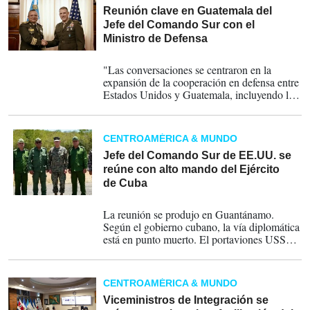
Reunión clave en Guatemala del
Jefe del Comando Sur con el
Ministro de Defensa
04-06-2026
"Las conversaciones se centraron en la
expansión de la cooperación en defensa entre
Estados Unidos y Guatemala, incluyendo los
esfuerzos de colaboración en curso para
combatir a los narcoterroristas", informó la
embajada estadounidense.
CENTROAMÉRICA & MUNDO
Jefe del Comando Sur de EE.UU. se
reúne con alto mando del Ejército
de Cuba
29-05-2026
La reunión se produjo en Guantánamo.
Según el gobierno cubano, la vía diplomática
está en punto muerto. El portaviones USS
Nimitz está operando en aguas
internacionales del Caribe.
CENTROAMÉRICA & MUNDO
Viceministros de Integración se