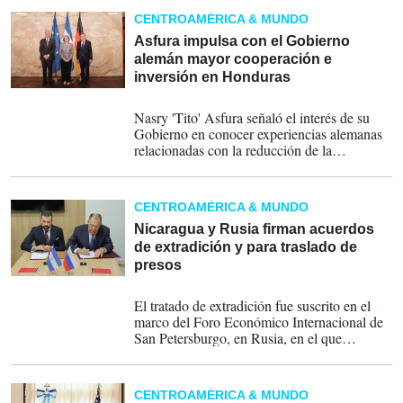
el bloque suramericano.
CENTROAMÉRICA & MUNDO
Asfura impulsa con el Gobierno
alemán mayor cooperación e
inversión en Honduras
19-06-2026
Nasry 'Tito' Asfura señaló el interés de su
Gobierno en conocer experiencias alemanas
relacionadas con la reducción de la
burocracia, la facilitación empresarial y el
fortalecimiento del sector privado.
CENTROAMÉRICA & MUNDO
Nicaragua y Rusia firman acuerdos
de extradición y para traslado de
presos
05-06-2026
El tratado de extradición fue suscrito en el
marco del Foro Económico Internacional de
San Petersburgo, en Rusia, en el que
participa una delegación nicaragüense, indicó
el Ejecutivo sandinista en una declaración.
CENTROAMÉRICA & MUNDO