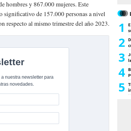
de hombres y 867.000 mujeres. Este
 significativo de 157.000 personas a nivel
n respecto al mismo trimestre del año 2023.
1
E
s
a
2
D
c
e
3
J
l
d
4
B
P
H
5
T
i
s