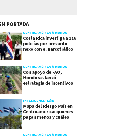
EN PORTADA
CENTROAMÉRICA & MUNDO
Costa Rica investiga a 116
policías por presunto
nexo con el narcotráfico
CENTROAMÉRICA & MUNDO
Con apoyo de FAO,
Honduras lanzó
estrategia de incentivos
para atraer inversión al
agro
INTELIGENCIA E&N
Mapa del Riesgo País en
Centroamérica: quiénes
pagan menos y cuáles
mejoraron
CENTROAMÉRICA & MUNDO