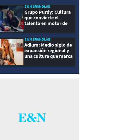
E&N BRANDLAB
Grupo Purdy: Cultura
que convierte el
talento en motor de
crecimiento
E&N BRANDLAB
Adium: Medio siglo de
expansión regional y
una cultura que marca
la diferencia