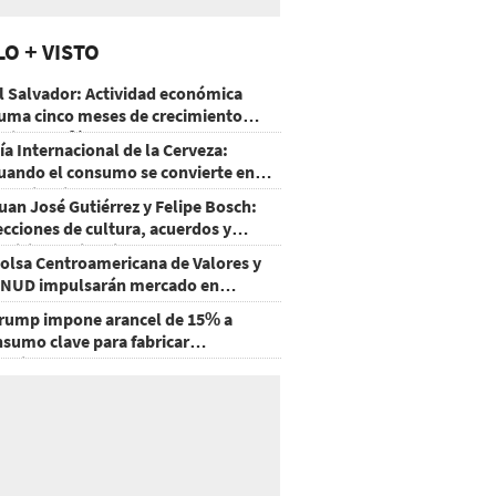
LO + VISTO
l Salvador: Actividad económica
uma cinco meses de crecimiento
rriba de 4%
ía Internacional de la Cerveza:
uando el consumo se convierte en
xperiencia
uan José Gutiérrez y Felipe Bosch:
ecciones de cultura, acuerdos y
ecisiones sin miedo
olsa Centroamericana de Valores y
NUD impulsarán mercado en
onduras
rump impone arancel de 15% a
nsumo clave para fabricar
emiconductores y paneles