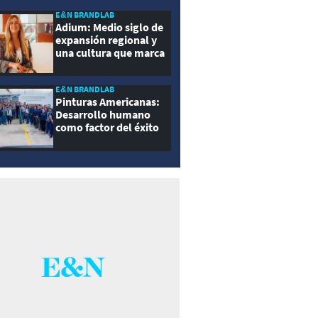
E&N BRANDLAB
Adium: Medio siglo de
expansión regional y
una cultura que marca
la diferencia
E&N BRANDLAB
Pinturas Americanas:
Desarrollo humano
como factor del éxito
empresarial