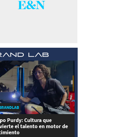
BRANDLAB
po Purdy: Cultura que
vierte el talento en motor de
cimiento