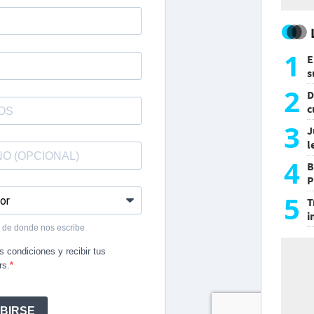
1
E
s
a
2
D
c
e
3
J
l
d
4
B
P
H
5
T
i
s