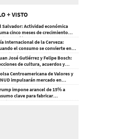
LO + VISTO
l Salvador: Actividad económica
uma cinco meses de crecimiento
rriba de 4%
ía Internacional de la Cerveza:
uando el consumo se convierte en
xperiencia
uan José Gutiérrez y Felipe Bosch:
ecciones de cultura, acuerdos y
ecisiones sin miedo
olsa Centroamericana de Valores y
NUD impulsarán mercado en
onduras
rump impone arancel de 15% a
nsumo clave para fabricar
emiconductores y paneles