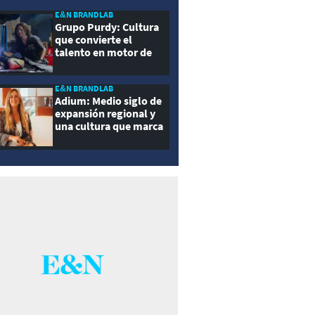
E&N BRANDLAB
Grupo Purdy: Cultura
que convierte el
talento en motor de
crecimiento
E&N BRANDLAB
Adium: Medio siglo de
expansión regional y
una cultura que marca
la diferencia