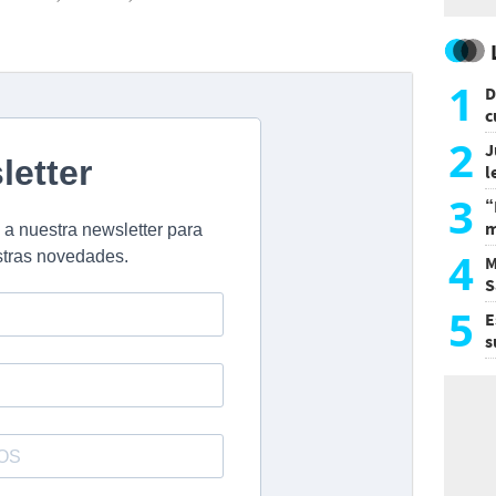
1
D
c
e
2
J
l
d
3
“
m
d
4
M
S
a
5
E
s
U