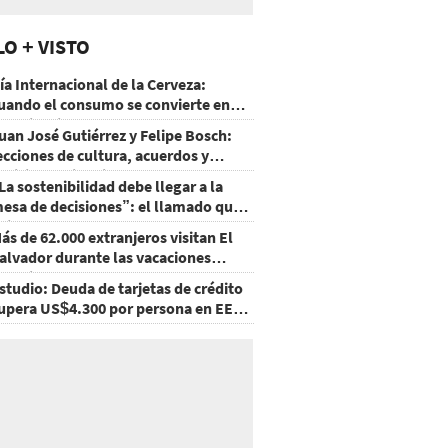
LO + VISTO
ía Internacional de la Cerveza:
uando el consumo se convierte en
xperiencia
uan José Gutiérrez y Felipe Bosch:
ecciones de cultura, acuerdos y
ecisiones sin miedo
La sostenibilidad debe llegar a la
esa de decisiones”: el llamado que
eja CentraRSE
ás de 62.000 extranjeros visitan El
alvador durante las vacaciones
gostinas
studio: Deuda de tarjetas de crédito
upera US$4.300 por persona en EE.
U.