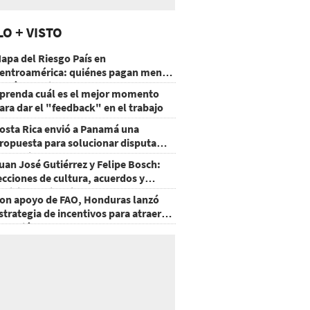
LO + VISTO
apa del Riesgo País en
entroamérica: quiénes pagan menos
 cuáles mejoraron
prenda cuál es el mejor momento
ara dar el "feedback" en el trabajo
osta Rica envió a Panamá una
ropuesta para solucionar disputa
omercial
uan José Gutiérrez y Felipe Bosch:
ecciones de cultura, acuerdos y
ecisiones sin miedo
on apoyo de FAO, Honduras lanzó
strategia de incentivos para atraer
nversión al agro