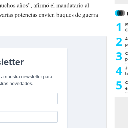
chos años”, afirmó el mandatario al
e varias potencias envíen buques de guerra
1
M
C
y
2
A
p
3
C
p
c
4
J
l
d
5
C
e
i