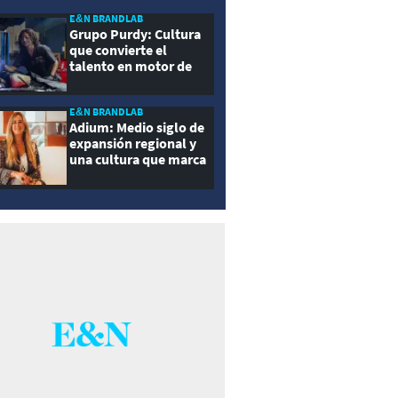
E&N BRANDLAB
Grupo Purdy: Cultura
que convierte el
talento en motor de
crecimiento
E&N BRANDLAB
Adium: Medio siglo de
expansión regional y
una cultura que marca
la diferencia