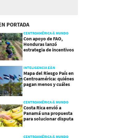
EN PORTADA
CENTROAMÉRICA & MUNDO
Con apoyo de FAO,
Honduras lanzó
estrategia de incentivos
para atraer inversión al
agro
INTELIGENCIA E&N
Mapa del Riesgo País en
Centroamérica: quiénes
pagan menos y cuáles
mejoraron
CENTROAMÉRICA & MUNDO
Costa Rica envió a
Panamá una propuesta
para solucionar disputa
comercial
CENTROAMÉRICA & MUNDO