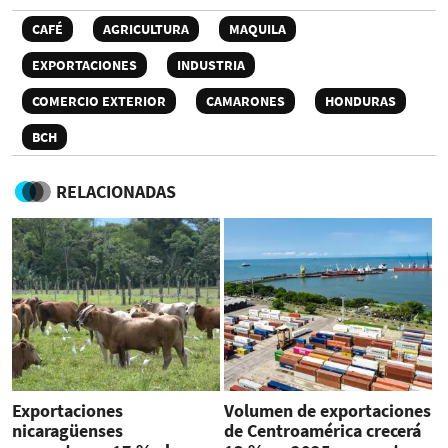
CAFÉ
AGRICULTURA
MAQUILA
EXPORTACIONES
INDUSTRIA
COMERCIO EXTERIOR
CAMARONES
HONDURAS
BCH
RELACIONADAS
Exportaciones
Volumen de exportaciones
nicaragüenses
de Centroamérica crecerá