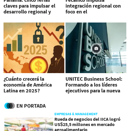
claves para impulsar el
integración regional con
desarrollo regional y
foco en el
atraer inversiones
emprendimiento
femenino, la
competitividad y el
empleo
¿Cuánto crecerá la
UNITEC Business School:
economía de América
Formando a los líderes
Latina en 2025?
ejecutivos para la nueva
Proyecciones Banco
era empresarial
Mundial
hondureña
EN PORTADA
EMPRESAS & MANAGEMENT
Rueda de negocios del IICA logró
US$25,5 millones en mercado
agroalimentario