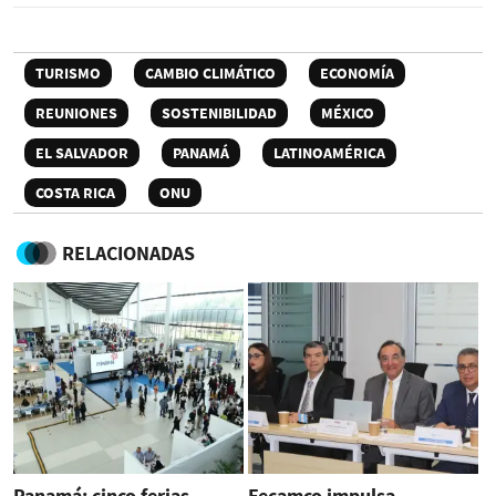
TURISMO
CAMBIO CLIMÁTICO
ECONOMÍA
REUNIONES
SOSTENIBILIDAD
MÉXICO
EL SALVADOR
PANAMÁ
LATINOAMÉRICA
COSTA RICA
ONU
RELACIONADAS
Panamá: cinco ferias
Fecamco impulsa