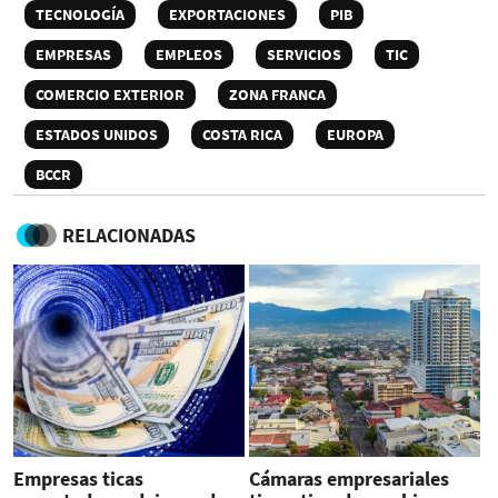
TECNOLOGÍA
EXPORTACIONES
PIB
EMPRESAS
EMPLEOS
SERVICIOS
TIC
COMERCIO EXTERIOR
ZONA FRANCA
ESTADOS UNIDOS
COSTA RICA
EUROPA
BCCR
RELACIONADAS
Empresas ticas
Cámaras empresariales