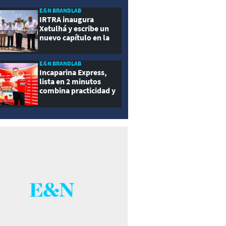
ernidad
E&N BRANDLAB
IRTRA inaugura
Xetulhá y escribe un
nuevo capítulo en la
historia de la
recreación de
Guatemala
E&N BRANDLAB
Incaparina Express,
lista en 2 minutos
combina practicidad y
nutrición