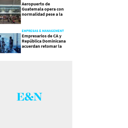
Aeropuerto de
Guatemala opera con
normalidad pese a la
actividad del volcán de
Fuego
EMPRESAS & MANAGEMENT
Empresarios de CA y
República Dominicana
acuerdan retomar la
agenda regional