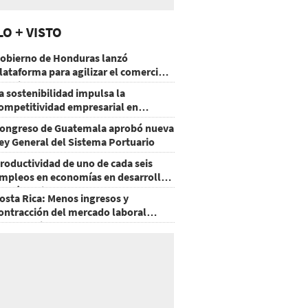
LO + VISTO
obierno de Honduras lanzó
lataforma para agilizar el comercio
xterior
a sostenibilidad impulsa la
ompetitividad empresarial en
uatemala
ongreso de Guatemala aprobó nueva
ey General del Sistema Portuario
roductividad de uno de cada seis
mpleos en economías en desarrollo
odría mejorar por la IA
osta Rica: Menos ingresos y
ontracción del mercado laboral
ausan baja del consumo