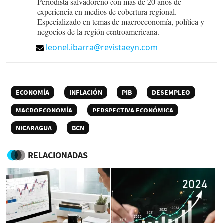
Periodista salvadoreño con más de 20 años de
experiencia en medios de cobertura regional.
Especializado en temas de macroeconomía, política y
negocios de la región centroamericana.
leonel.ibarra@revistaeyn.com
ECONOMÍA
INFLACIÓN
PIB
DESEMPLEO
MACROECONOMÍA
PERSPECTIVA ECONÓMICA
NICARAGUA
BCN
RELACIONADAS